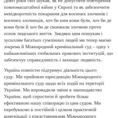
Довгі роки світ шукав, як не допустити повторення
повномасштабної війни у Європі та як забезпечити
невідворотність покарання для воєнних злочинів і
воєнних злочинців, хоч би ким вони були, хоч би де
вони були й хоч би де скоювали злочини проти
основ людського життя. Завдяки цим пошукам і
зусиллям багатьох сумлінних людей ми тепер маємо
зокрема й Міжнародний кримінальний суд – одну з
найважливіших глобальних правових інституцій, що
забезпечує справедливість і захищає людяність.
Україна повністю підтримує діяльність цього
суду. Ми прийняли юрисдикцію Міжнародного
кримінального суду щодо всіх подій на території
України. Ми впровадили зміни в законодавство
України, щоб спростити й зробити більш
ефективною нашу співпрацю із цим судом. Ми
перебуваємо в постійній і цілком практичній
комунікації з представниками Міжнародного