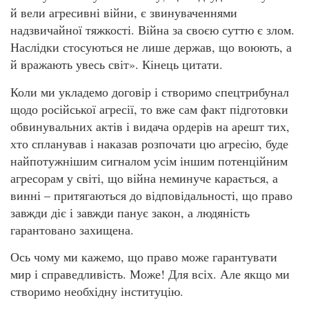
й вели агресивні війни, є звинуваченнями
надзвичайної тяжкості. Війна за своєю суттю є злом.
Наслідки стосуються не лише держав, що воюють, а
й вражають увесь світ». Кінець цитати.
Коли ми укладемо договір і створимо cпецтрибунал
щодо російської агресії, то вже сам факт підготовки
обвинувальних актів і видача ордерів на арешт тих,
хто спланував і наказав розпочати цю агресію, буде
найпотужнішим сигналом усім іншим потенційним
агресорам у світі, що війна неминуче карається, а
винні – притягаються до відповідальності, що право
завжди діє і завжди панує закон, а людяність
гарантовано захищена.
Ось чому ми кажемо, що право може гарантувати
мир і справедливість. Може! Для всіх. Але якщо ми
створимо необхідну інституцію.