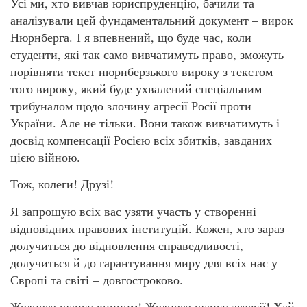
Усі ми, хто вивчав юриспруденцію, бачили та
аналізували цей фундаментальний документ – вирок
Нюрнберга. І я впевнений, що буде час, коли
студенти, які так само вивчатимуть право, зможуть
порівняти текст нюрнберзького вироку з текстом
того вироку, який буде ухвалений спеціальним
трибуналом щодо злочину агресії Росії проти
України. Але не тільки. Вони також вивчатимуть і
досвід компенсації Росією всіх збитків, завданих
цією війною.
Тож, колеги! Друзі!
Я запрошую всіх вас узяти участь у створенні
відповідних правових інституцій. Кожен, хто зараз
долучиться до відновлення справедливості,
долучиться й до гарантування миру для всіх нас у
Європі та світі – довгостроково.
Жодного шансу винним! Жодного шансу агресії! Хай