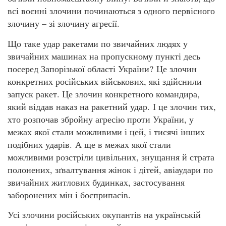
всі воєнні злочини починаються з одного первісного
злочину – зі злочину агресії.
Що таке удар ракетами по звичайних людях у
звичайних машинах на пропускному пункті десь
посеред Запорізької області України? Це злочин
конкретних російських військових, які здійснили
запуск ракет. Це злочин конкретного командира,
який віддав наказ на ракетний удар. І це злочин тих,
хто розпочав збройну агресію проти України, у
межах якої стали можливими і цей, і тисячі інших
подібних ударів. А ще в межах якої стали
можливими розстріли цивільних, знущання й страта
полонених, зґвалтування жінок і дітей, авіаудари по
звичайних житлових будинках, застосування
заборонених мін і боєприпасів.
Усі злочини російських окупантів на українській