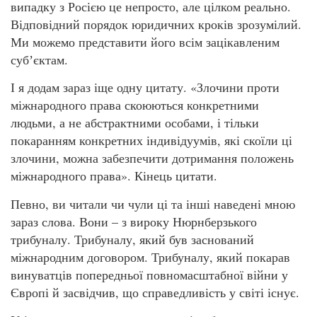
випадку з Росією це непросто, але цілком реально.
Відповідний порядок юридичних кроків зрозумілий.
Ми можемо представити його всім зацікавленим
субʼєктам.
І я додам зараз іще одну цитату. «Злочини проти
міжнародного права скоюються конкретними
людьми, а не абстрактними особами, і тільки
покаранням конкретних індивідуумів, які скоїли ці
злочини, можна забезпечити дотримання положень
міжнародного права». Кінець цитати.
Певно, ви читали чи чули ці та інші наведені мною
зараз слова. Вони – з вироку Нюрнберзького
трибуналу. Трибуналу, який був заснований
міжнародним договором. Трибуналу, який покарав
винуватців попередньої повномасштабної війни у
Європі й засвідчив, що справедливість у світі існує.