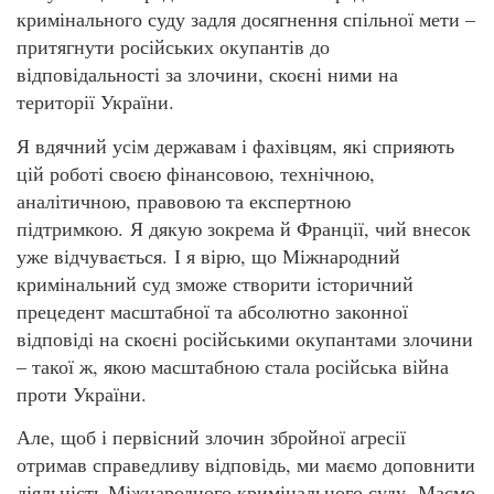
кримінального суду задля досягнення спільної мети –
притягнути російських окупантів до
відповідальності за злочини, скоєні ними на
території України.
Я вдячний усім державам і фахівцям, які сприяють
цій роботі своєю фінансовою, технічною,
аналітичною, правовою та експертною
підтримкою. Я дякую зокрема й Франції, чий внесок
уже відчувається. І я вірю, що Міжнародний
кримінальний суд зможе створити історичний
прецедент масштабної та абсолютно законної
відповіді на скоєні російськими окупантами злочини
– такої ж, якою масштабною стала російська війна
проти України.
Але, щоб і первісний злочин збройної агресії
отримав справедливу відповідь, ми маємо доповнити
діяльність Міжнародного кримінального суду. Маємо