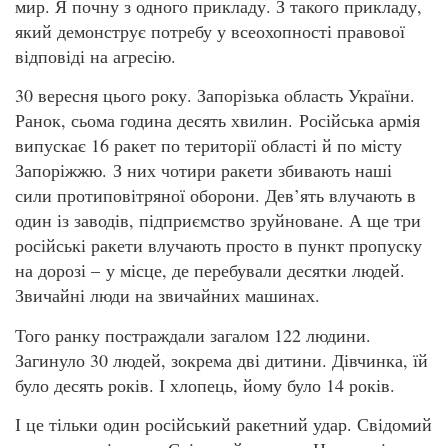
мир. Я почну з одного прикладу. З такого прикладу,
який демонструє потребу у всеохопності правової
відповіді на агресію.
30 вересня цього року. Запорізька область України.
Ранок, сьома година десять хвилин. Російська армія
випускає 16 ракет по території області й по місту
Запоріжжю. З них чотири ракети збивають наші
сили протиповітряної оборони. Дев’ять влучають в
один із заводів, підприємство зруйноване. А ще три
російські ракети влучають просто в пункт пропуску
на дорозі – у місце, де перебували десятки людей.
Звичайні люди на звичайних машинах.
Того ранку постраждали загалом 122 людини.
Загинуло 30 людей, зокрема дві дитини. Дівчинка, їй
було десять років. І хлопець, йому було 14 років.
І це тільки один російський ракетний удар. Свідомий