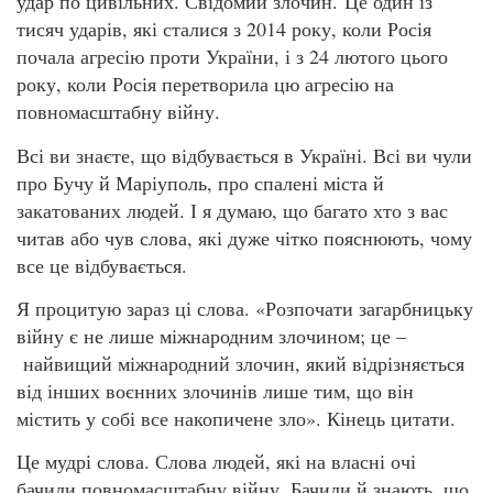
удар по цивільних. Свідомий злочин. Це один із
тисяч ударів, які сталися з 2014 року, коли Росія
почала агресію проти України, і з 24 лютого цього
року, коли Росія перетворила цю агресію на
повномасштабну війну.
Всі ви знаєте, що відбувається в Україні. Всі ви чули
про Бучу й Маріуполь, про спалені міста й
закатованих людей. І я думаю, що багато хто з вас
читав або чув слова, які дуже чітко пояснюють, чому
все це відбувається.
Я процитую зараз ці слова. «Розпочати загарбницьку
війну є не лише міжнародним злочином; це –
найвищий міжнародний злочин, який відрізняється
від інших воєнних злочинів лише тим, що він
містить у собі все накопичене зло». Кінець цитати.
Це мудрі слова. Слова людей, які на власні очі
бачили повномасштабну війну. Бачили й знають, що