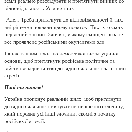
землі реально розслідувати й притягнути винних до
відповідальності. Усіх винних!
Але... Треба притягнути до відповідальності й тих,
чиї рішення поклали цьому початок. Тих, хто скоїв
первісний злочин. Злочин, у якому сконцентроване
все проявлене російськими окупантами зло.
І в нас із вами поки що немає такої інституційної
основи, щоб притягнути російське політичне та
військове керівництво до відповідальності за злочин
агресії.
Пані та панове!
Україна пропонує реальний шлях, щоб притягнути
до відповідальності винуватців первісного злочину,
який породив усі інші злочини, скоєні з початку
російської агресії.