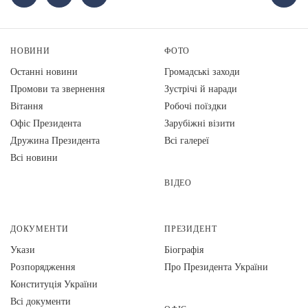
НОВИНИ
ФОТО
Останні новини
Громадські заходи
Промови та звернення
Зустрічі й наради
Вiтання
Робочі поїздки
Офіс Президента
Зарубіжні візити
Дружина Президента
Всі галереї
Всі новини
ВІДЕО
ДОКУМЕНТИ
ПРЕЗИДЕНТ
Укази
Біографія
Розпорядження
Про Президента України
Конституція України
Всі документи