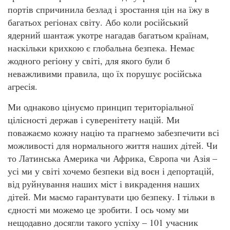
портів спричинила безлад і зростання цін на їжу в
багатьох регіонах світу. Або коли російський
ядерний шантаж укотре нагадав багатьом країнам,
наскільки крихкою є глобальна безпека. Немає
жодного регіону у світі, для якого були б
неважливими правила, що їх порушує російська
агресія.
Ми однаково цінуємо принцип територіальної
цілісності держав і суверенітету націй. Ми
поважаємо кожну націю та прагнемо забезпечити всі
можливості для нормального життя наших дітей. Чи
то Латинська Америка чи Африка, Європа чи Азія –
усі ми у світі хочемо безпеки від воєн і депортацій,
від руйнування наших міст і викрадення наших
дітей. Ми маємо гарантувати цю безпеку. І тільки в
єдності ми можемо це зробити. І ось чому ми
нещодавно досягли такого успіху – 101 учасник