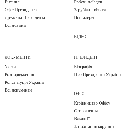
Вiтання
Робочі поїздки
Офіс Президента
Зарубіжні візити
Дружина Президента
Всі галереї
Всі новини
ВІДЕО
ДОКУМЕНТИ
ПРЕЗИДЕНТ
Укази
Біографія
Розпорядження
Про Президента України
Конституція України
Всі документи
ОФІС
Керівництво Офісу
Оголошення
Вакансії
Запобігання корупції