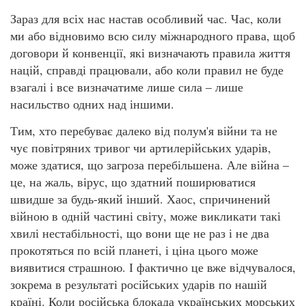
Зараз для всіх нас настав особливий час. Час, коли
ми або відновимо всю силу міжнародного права, щоб
договори й конвенції, які визначають правила життя
націй, справді працювали, або коли правил не буде
взагалі і все визначатиме лише сила – лише
насильство одних над іншими.
Тим, хто перебуває далеко від полум'я війни та не
чує повітряних тривог чи артилерійських ударів,
може здатися, що загроза перебільшена. Але війна –
це, на жаль, вірус, що здатний поширюватися
швидше за будь-який інший. Хаос, спричинений
війною в одній частині світу, може викликати такі
хвилі нестабільності, що вони ще не раз і не два
прокотяться по всій планеті, і ціна цього може
виявитися страшною. І фактично це вже відчувалося,
зокрема в результаті російських ударів по нашій
країні. Коли російська блокада українських морських