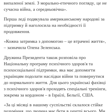
випаленої землі. З морально-етичного погляду, це не
сучасна війна, а середньовічна».
Перша леді подякувала американському народові за
підтримку й наголосила на необхідності її
продовження.
«Кожна затримка з допомогою – це втрачені життя»,
– зазначила Олена Зеленська.
Дружина Президента також розповіла про
Національну програму психічного здоров'я та
психосоціальної підтримки, яка має допомогти
українцям подолати наслідки війни та повернутися
до нормального життя. Для цього українські фахівці
з психічного здоров'я проходять спеціальні тренінги,
зокрема за кордоном – в Ізраїлі, Бельгії, США.
«За ці місяці в нашому суспільстві склалося стійке
розуміння, що людина має бути в центрі всього. Ми