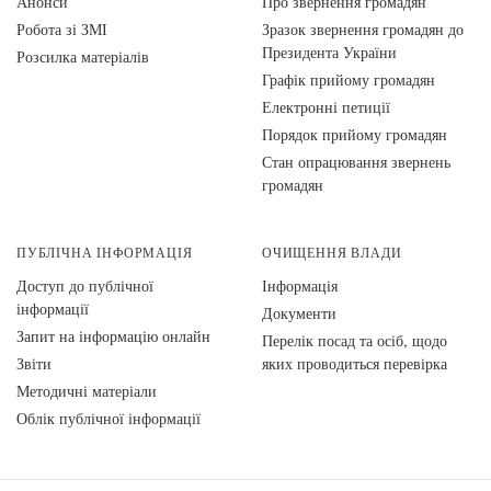
Анонси
Про звернення громадян
Робота зі ЗМІ
Зразок звернення громадян до
Президента України
Розсилка матеріалів
Графік прийому громадян
Електронні петиції
Порядок прийому громадян
Стан опрацювання звернень
громадян
ПУБЛІЧНА ІНФОРМАЦІЯ
ОЧИЩЕННЯ ВЛАДИ
Доступ до публічної
Інформація
інформації
Документи
Запит на інформацію онлайн
Перелік посад та осіб, щодо
Звіти
яких проводиться перевірка
Методичні матеріали
Облік публічної інформації