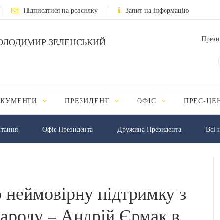
Підписатися на розсилку
Запит на інформацію
Прези
ОЛОДИМИР ЗЕЛЕНСЬКИЙ
ОКУМЕНТИ
ПРЕЗИДЕНТ
ОФІС
ПРЕС-ЦЕ
iтання
Офіс Президента
Дружина Президента
Всі 
о неймовірну підтримку з
народу – Андрій Єрмак в