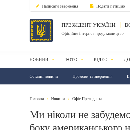
Написати звернення
Подати петицію
ПРЕЗИДЕНТ УКРАЇНИ
В
Офіційне інтернет-представництво
НОВИНИ
ФОТО
ВІДЕО
Д
Останні новини
Промови та звернення
В
Головна
Новини
Офіс Президента
Ми ніколи не забудем
боку американського 