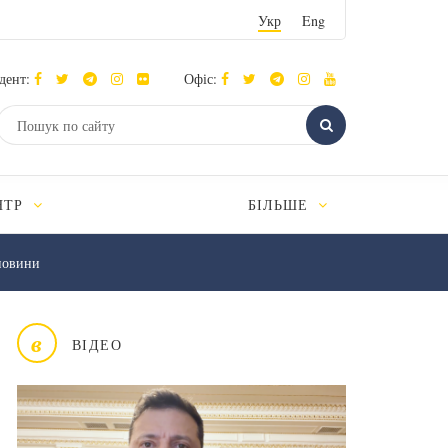
Укр
Eng
дент:
Офіс:
НТР
БІЛЬШЕ
новини
в
ВІДЕО