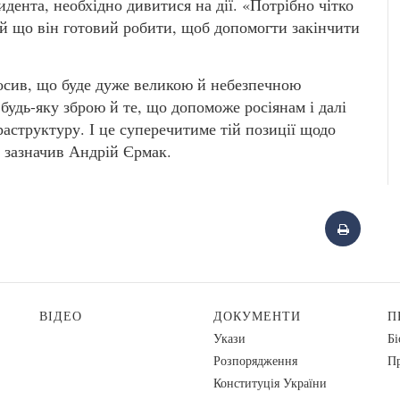
дента, необхідно дивитися на дії. «Потрібно чітко
 й що він готовий робити, щоб допомогти закінчити
осив, що буде дуже великою й небезпечною
удь-яку зброю й те, що допоможе росіянам і далі
аструктуру. І це суперечитиме тій позиції щодо
 зазначив Андрій Єрмак.
ВІДЕО
ДОКУМЕНТИ
П
Укази
Бі
Розпорядження
Пр
Конституція України