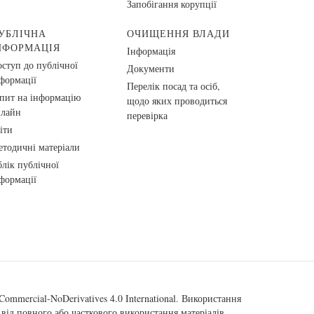
Запобігання корупції
УБЛІЧНА
ОЧИЩЕННЯ ВЛАДИ
НФОРМАЦІЯ
Інформація
ступ до публічної
Документи
формації
Перелік посад та осіб,
пит на інформацію
щодо яких проводиться
нлайн
перевірка
іти
тодичні матеріали
лік публічної
формації
ommercial-NoDerivatives 4.0 International
. Використання
від повного або часткового використання матеріалів.