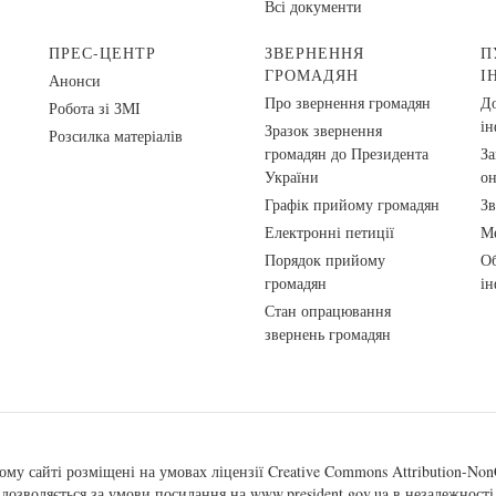
Всі документи
ПРЕС-ЦЕНТР
ЗВЕРНЕННЯ
П
ГРОМАДЯН
І
Анонси
Про звернення громадян
До
Робота зі ЗМІ
ін
Зразок звернення
Розсилка матеріалів
громадян до Президента
За
України
о
Графік прийому громадян
Зв
Електронні петиції
Ме
Порядок прийому
Об
громадян
ін
Стан опрацювання
звернень громадян
ому сайті розміщені на умовах ліцензії
Creative Commons Attribution-NonC
, дозволяється за умови посилання на
www.president.gov.ua
в незалежності 