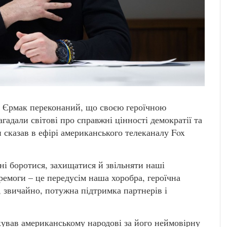
 Єрмак переконаний, що своєю героїчною
гадали світові про справжні цінності демократії та
н сказав в ефірі американського телеканалу Fox
ні боротися, захищатися й звільняти наші
ремоги – це передусім наша хоробра, героїчна
І, звичайно, потужна підтримка партнерів і
ував американському народові за його неймовірну