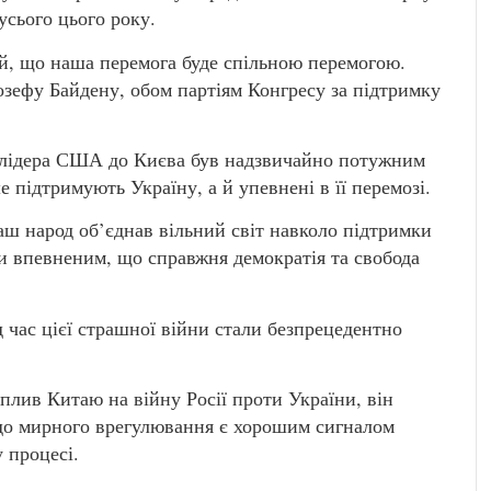
усього цього року.
й, що наша перемога буде спільною перемогою.
зефу Байдену, обом партіям Конгресу за підтримку
 лідера США до Києва був надзвичайно потужним
підтримують Україну, а й упевнені в її перемозі.
ш народ об’єднав вільний світ навколо підтримки
ти впевненим, що справжня демократія та свобода
 час цієї страшної війни стали безпрецедентно
лив Китаю на війну Росії проти України, він
до мирного врегулювання є хорошим сигналом
 процесі.