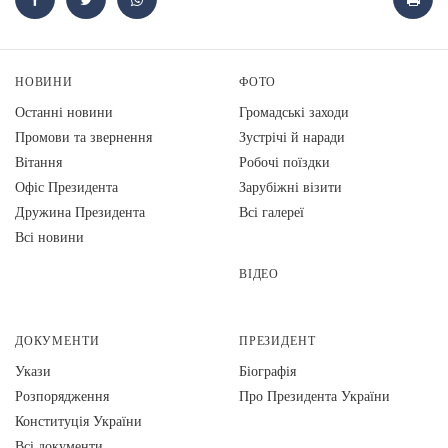
НОВИНИ
ФОТО
Останні новини
Громадські заходи
Промови та звернення
Зустрічі й наради
Вiтання
Робочі поїздки
Офіс Президента
Зарубіжні візити
Дружина Президента
Всі галереї
Всі новини
ВІДЕО
ДОКУМЕНТИ
ПРЕЗИДЕНТ
Укази
Біографія
Розпорядження
Про Президента України
Конституція України
Всі документи