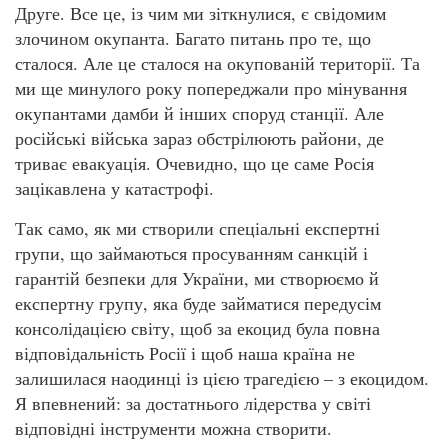
Друге. Все це, із чим ми зіткнулися, є свідомим
злочином окупанта. Багато питань про те, що
сталося. Але це сталося на окупованій території. Та
ми ще минулого року попереджали про мінування
окупантами дамби й інших споруд станції. Але
російські війська зараз обстрілюють райони, де
триває евакуація. Очевидно, що це саме Росія
зацікавлена у катастрофі.
Так само, як ми створили спеціальні експертні
групи, що займаються просуванням санкцій і
гарантій безпеки для України, ми створюємо й
експертну групу, яка буде займатися передусім
консолідацією світу, щоб за екоцид була повна
відповідальність Росії і щоб наша країна не
залишилася наодинці із цією трагедією – з екоцидом.
Я впевнений: за достатнього лідерства у світі
відповідні інструменти можна створити.