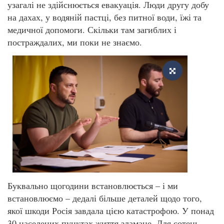
узагалі не здійснюється евакуація. Люди другу добу
на дахах, у водяній пастці, без питної води, їжі та
медичної допомоги. Скільки там загиблих і
постраждалих, ми поки не знаємо.
Буквально щогодини встановлюється – і ми
встановлюємо – дедалі більше деталей щодо того,
якої шкоди Росія завдала цією катастрофою. У понад
30 населених пунктах життя зламане. Для сотень