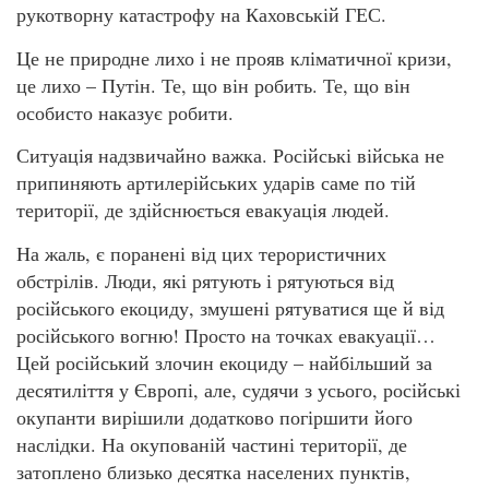
рукотворну катастрофу на Каховській ГЕС.
Це не природне лихо і не прояв кліматичної кризи,
це лихо – Путін. Те, що він робить. Те, що він
особисто наказує робити.
Ситуація надзвичайно важка. Російські війська не
припиняють артилерійських ударів саме по тій
території, де здійснюється евакуація людей.
На жаль, є поранені від цих терористичних
обстрілів. Люди, які рятують і рятуються від
російського екоциду, змушені рятуватися ще й від
російського вогню! Просто на точках евакуації…
Цей російський злочин екоциду – найбільший за
десятиліття у Європі, але, судячи з усього, російські
окупанти вирішили додатково погіршити його
наслідки. На окупованій частині території, де
затоплено близько десятка населених пунктів,