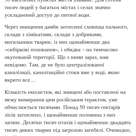
тисяч людей у багатьох містах і селах значно
ускладнений доступ до питної води.
Через знищення дамби затоплені сховища пального,
склади з хімікатами, склади з добривами,
могильники тварин, із них щонайменше два
«сибіркові поховання», і обидва – на тимчасово
окупованій території. Що з ними зараз, нам
невідомо. Там, де не було централізованої
каналізації, каналізаційні стоки вже у воді, якою
вкрито все…
Кількість екосистем, які знищені або поставлені на
межу вимирання цим російським терактом, уже
обчислюється тисячами. Понад 50 тисяч гектарів
лісів затоплено, і щонайменше половина з них
загине. Десятки тисяч птахів і щонайменше двадцять
тисяч диких тварин під загрозою загибелі. Очевидно,