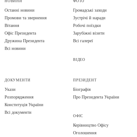
НОВИНИ
ФОТО
Останні новини
Громадські заходи
Промови та звернення
Зустрічі й наради
Вiтання
Робочі поїздки
Офіс Президента
Зарубіжні візити
Дружина Президента
Всі галереї
Всі новини
ВІДЕО
ДОКУМЕНТИ
ПРЕЗИДЕНТ
Укази
Біографія
Розпорядження
Про Президента України
Конституція України
Всі документи
ОФІС
Керівництво Офісу
Оголошення