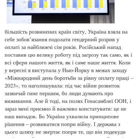
більшість розвинених країн світу, Україна взяла на
себе зобов’язання подолати гендерний розрив у
оплаті за найближчі сім років. Російський напад
поставив цю велику роботу під загрозу так само, як і
всі сфери нашого життя, як і саме наше життя. Коли
у вересні я виступала у Нью-Йорку в межах заходу
«Міжнародний день боротьби за рівну оплату праці –
2023», то наголошувала: під час війни розвиток
зазвичай гине першим, бо люди думають про
виживання. Але й тоді, на полях Генасамблеї ООН, і
зараз мені приємно й важливо констатувати: це не
наш випадок. Бо Україна ухвалила принципове
рішення – розвиватися попри війну. І держава з
цього шляху не звертає попри те, що він подекуди