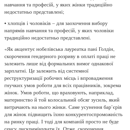
навчання та професій, у яких жінки традиційно
недостатньо представлені;
• хлопців і чоловіків – для заохочення вибору
напрямів навчання та професій, у яких чоловіки
традиційно недостатньо представлені.
«Як акцентує нобелівська лауреатка пані Голдін,
скорочення гендерного розриву в оплаті праці не
залежить лише від формальних вимог однакової
зарплатні. Це залежить від системної
реструктуризації робочих місць і впровадження
гнучких умов роботи для всіх працівників, зокрема
жінок. Умов роботи, що враховують, наприклад,
материнство й той колосальний обсяг зусиль, який
витрачають на нього жінки. Саме усунення бар’єрів
для жінок підвищить їхню конкурентоспроможність
на ринку праці. І тоді для компаній просто не буде
сенсу дискримінувати їх. Отже, скорочення