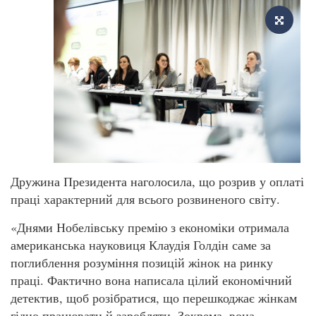
Дружина Президента наголосила, що розрив у оплаті
праці характерний для всього розвиненого світу.
«Днями Нобелівську премію з економіки отримала
американська науковиця Клаудія Голдін саме за
поглиблення розуміння позицій жінок на ринку
праці. Фактично вона написала цілий економічний
детектив, щоб розібратися, що перешкоджає жінкам
гідно працювати й заробляти. ​Зокрема, вона