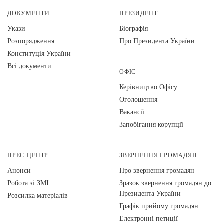
ДОКУМЕНТИ
ПРЕЗИДЕНТ
Укази
Біографія
Розпорядження
Про Президента України
Конституція України
Всі документи
ОФІС
Керівництво Офісу
Оголошення
Вакансії
Запобігання корупції
ПРЕС-ЦЕНТР
ЗВЕРНЕННЯ ГРОМАДЯН
Анонси
Про звернення громадян
Робота зі ЗМІ
Зразок звернення громадян до
Президента України
Розсилка матеріалів
Графік прийому громадян
Електронні петиції