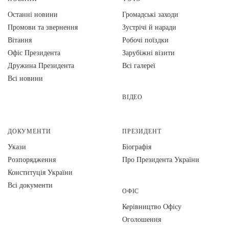
Останні новини
Громадські заходи
Промови та звернення
Зустрічі й наради
Вiтання
Робочі поїздки
Офіс Президента
Зарубіжні візити
Дружина Президента
Всі галереї
Всі новини
ВІДЕО
ДОКУМЕНТИ
ПРЕЗИДЕНТ
Укази
Біографія
Розпорядження
Про Президента України
Конституція України
Всі документи
ОФІС
Керівництво Офісу
Оголошення