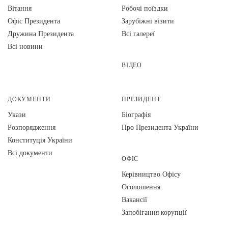
Вiтання
Робочі поїздки
Офіс Президента
Зарубіжні візити
Дружина Президента
Всі галереї
Всі новини
ВІДЕО
ДОКУМЕНТИ
ПРЕЗИДЕНТ
Укази
Біографія
Розпорядження
Про Президента України
Конституція України
Всі документи
ОФІС
Керівництво Офісу
Оголошення
Вакансії
Запобігання корупції