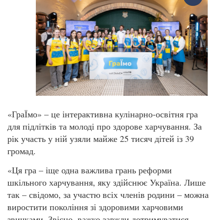
«ГраЇмо» – це інтерактивна кулінарно-освітня гра
для підлітків та молоді про здорове харчування. За
рік участь у ній узяли майже 25 тисяч дітей із 39
громад.
«Ця гра – іще одна важлива грань реформи
шкільного харчування, яку здійснює Україна. Лише
так – свідомо, за участю всіх членів родини – можна
виростити покоління зі здоровими харчовими
звичками. Звісно, важко завжди дотримуватися