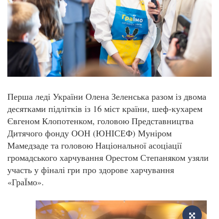
Перша леді України Олена Зеленська разом із двома
десятками підлітків із 16 міст країни, шеф-кухарем
Євгеном Клопотенком, головою Представництва
Дитячого фонду ООН (ЮНІСЕФ) Муніром
Мамедзаде та головою Національної асоціації
громадського харчування Орестом Степаняком узяли
участь у фіналі гри про здорове харчування
«ГраЇмо».