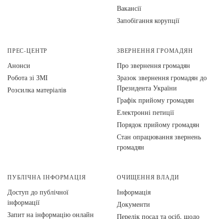
Вакансії
Запобігання корупції
ПРЕС-ЦЕНТР
ЗВЕРНЕННЯ ГРОМАДЯН
Анонси
Про звернення громадян
Робота зі ЗМІ
Зразок звернення громадян до
Президента України
Розсилка матеріалів
Графік прийому громадян
Електронні петиції
Порядок прийому громадян
Стан опрацювання звернень
громадян
ПУБЛІЧНА ІНФОРМАЦІЯ
ОЧИЩЕННЯ ВЛАДИ
Доступ до публічної
Інформація
інформації
Документи
Запит на інформацію онлайн
Перелік посад та осіб, щодо