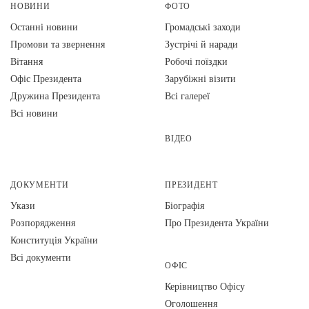
НОВИНИ
ФОТО
Останні новини
Громадські заходи
Промови та звернення
Зустрічі й наради
Вiтання
Робочі поїздки
Офіс Президента
Зарубіжні візити
Дружина Президента
Всі галереї
Всі новини
ВІДЕО
ДОКУМЕНТИ
ПРЕЗИДЕНТ
Укази
Біографія
Розпорядження
Про Президента України
Конституція України
Всі документи
ОФІС
Керівництво Офісу
Оголошення