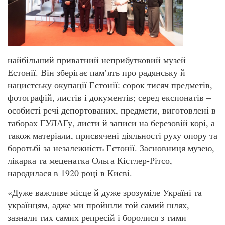
найбільший приватний неприбутковий музей
Естонії. Він зберігає пам’ять про радянську й
нацистську окупації Естонії: сорок тисяч предметів,
фотографій, листів і документів; серед експонатів –
особисті речі депортованих, предмети, виготовлені в
таборах ГУЛАГу, листи й записи на березовій корі, а
також матеріали, присвячені діяльності руху опору та
боротьбі за незалежність Естонії. Засновниця музею,
лікарка та меценатка Ольга Кістлер-Рітсо,
народилася в 1920 році в Києві.
«Дуже важливе місце й дуже зрозуміле Україні та
українцям, адже ми пройшли той самий шлях,
зазнали тих самих репресій і боролися з тими