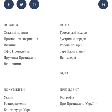
НОВИНИ
ФОТО
Останні новини
Громадські заходи
Промови та звернення
Зустрічі й наради
Вiтання
Робочі поїздки
Офіс Президента
Зарубіжні візити
Дружина Президента
Всі галереї
Всі новини
ВІДЕО
ДОКУМЕНТИ
ПРЕЗИДЕНТ
Укази
Біографія
Розпорядження
Про Президента України
Конституція України