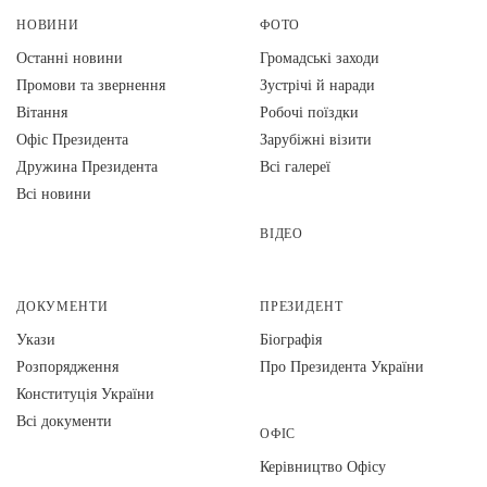
НОВИНИ
ФОТО
Останні новини
Громадські заходи
Промови та звернення
Зустрічі й наради
Вiтання
Робочі поїздки
Офіс Президента
Зарубіжні візити
Дружина Президента
Всі галереї
Всі новини
ВІДЕО
ДОКУМЕНТИ
ПРЕЗИДЕНТ
Укази
Біографія
Розпорядження
Про Президента України
Конституція України
Всі документи
ОФІС
Керівництво Офісу