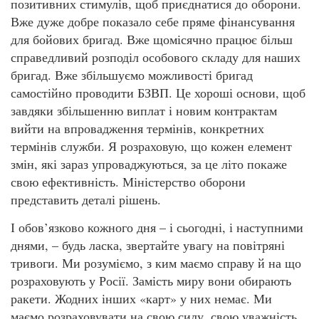
позитивних стимулів, щоб приєднатися до оборони.
Вже дуже добре показало себе пряме фінансування
для бойових бригад. Вже щомісячно працює більш
справедливий розподіл особового складу для наших
бригад. Вже збільшуємо можливості бригад
самостійно проводити БЗВП. Це хороші основи, щоб
завдяки збільшенню виплат і новим контрактам
вийти на впровадження термінів, конкретних
термінів служби. Я розраховую, що кожен елемент
змін, які зараз упроваджуються, за це літо покаже
свою ефективність. Міністерство оборони
представить деталі рішень.
І обов’язково кожного дня – і сьогодні, і наступними
днями, – будь ласка, звертайте увагу на повітряні
тривоги. Ми розуміємо, з ким маємо справу й на що
розраховують у Росії. Замість миру вони обирають
ракети. Жодних інших «карт» у них немає. Ми
маємо розраховувати на свою силу, свою уважність.