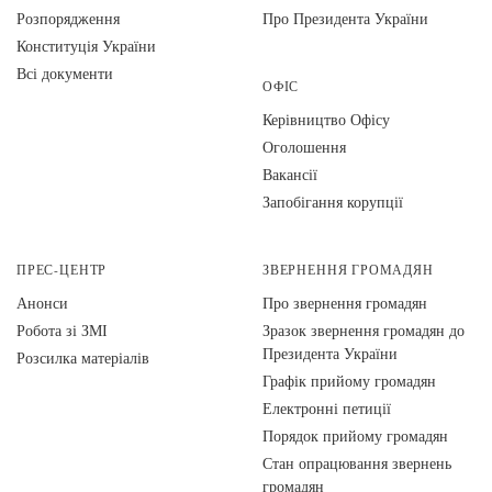
Розпорядження
Про Президента України
Конституція України
Всі документи
ОФІС
Керівництво Офісу
Оголошення
Вакансії
Запобігання корупції
ПРЕС-ЦЕНТР
ЗВЕРНЕННЯ ГРОМАДЯН
Анонси
Про звернення громадян
Робота зі ЗМІ
Зразок звернення громадян до
Президента України
Розсилка матеріалів
Графік прийому громадян
Електронні петиції
Порядок прийому громадян
Стан опрацювання звернень
громадян