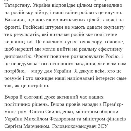
Татарстану. Україна відповідає цілком справедливо
на російську війну, і наші воїни роблять це влучно.
Важливо, що досягаємо визначених цілей також і на
фронті. Російські штурми не мають давати окупанту
тих результатів, які визначає російське політичне
керівництво. Це важливо з усіх точок зору, головне,
щоб нарешті ми могли вийти на реальну ефективну
дипломатію. Фронт повинен розчаровувати Росію, і
це передумова того основного завдання, яке всім нам
потрібне, – миру для України. Я дякую всім, хто це
розуміє і хто захищає наші національні інтереси саме
так, як це потрібно.
Вчора й сьогодні дуже активний час наших
політичних рішень. Вчора провів наради з Премʼєр-
міністром Юлією Свириденко, міністром оборони
України Михайлом Федоровим та міністром фінансів
Сергієм Марченком. Головнокомандувач ЗСУ