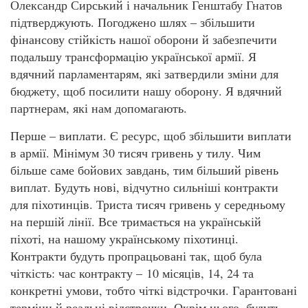
Олександр Сирський і начальник Генштабу Гнатов
підтверджують. Погоджено шлях – збільшити
фінансову стійкість нашої оборони й забезпечити
подальшу трансформацію української армії. Я
вдячний парламентарям, які затвердили зміни для
бюджету, щоб посилити нашу оборону. Я вдячний
партнерам, які нам допомагають.
Перше – виплати. Є ресурс, щоб збільшити виплати
в армії. Мінімум 30 тисяч гривень у тилу. Чим
більше саме бойових завдань, тим більший рівень
виплат. Будуть нові, відчутно сильніші контракти
для піхотинців. Триста тисяч гривень у середньому
на першій лінії. Все тримається на українській
піхоті, на нашому українському піхотинці.
Контракти будуть пропрацьовані так, щоб була
чіткість: час контракту – 10 місяців, 14, 24 та
конкретні умови, тобто чіткі відстрочки. Гарантовані
терміни й реальні відстрочки. Окрім цього, будуть