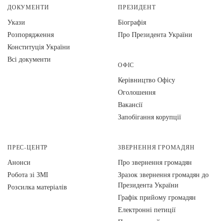
ДОКУМЕНТИ
ПРЕЗИДЕНТ
Укази
Біографія
Розпорядження
Про Президента України
Конституція України
Всі документи
ОФІС
Керівництво Офісу
Оголошення
Вакансії
Запобігання корупції
ПРЕС-ЦЕНТР
ЗВЕРНЕННЯ ГРОМАДЯН
Анонси
Про звернення громадян
Робота зі ЗМІ
Зразок звернення громадян до
Президента України
Розсилка матеріалів
Графік прийому громадян
Електронні петиції