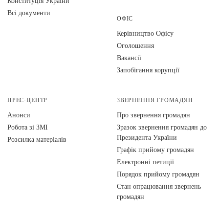
Конституція України
Всі документи
ОФІС
Керівництво Офісу
Оголошення
Вакансії
Запобігання корупції
ПРЕС-ЦЕНТР
ЗВЕРНЕННЯ ГРОМАДЯН
Анонси
Про звернення громадян
Робота зі ЗМІ
Зразок звернення громадян до
Президента України
Розсилка матеріалів
Графік прийому громадян
Електронні петиції
Порядок прийому громадян
Стан опрацювання звернень
громадян