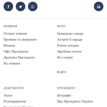
НОВИНИ
ФОТО
Останні новини
Громадські заходи
Промови та звернення
Зустрічі й наради
Вiтання
Робочі поїздки
Офіс Президента
Зарубіжні візити
Дружина Президента
Всі галереї
Всі новини
ВІДЕО
ДОКУМЕНТИ
ПРЕЗИДЕНТ
Укази
Біографія
Розпорядження
Про Президента України