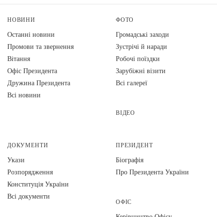
НОВИНИ
ФОТО
Останні новини
Громадські заходи
Промови та звернення
Зустрічі й наради
Вiтання
Робочі поїздки
Офіс Президента
Зарубіжні візити
Дружина Президента
Всі галереї
Всі новини
ВІДЕО
ДОКУМЕНТИ
ПРЕЗИДЕНТ
Укази
Біографія
Розпорядження
Про Президента України
Конституція України
Всі документи
ОФІС
Керівництво Офісу