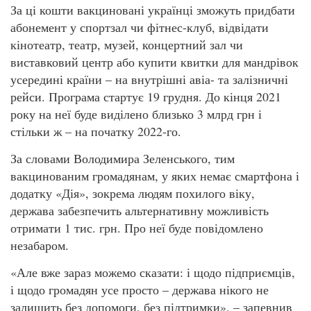
За ці кошти вакциновані українці зможуть придбати
абонемент у спортзал чи фітнес-клуб, відвідати
кінотеатр, театр, музей, концертний зал чи
виставковий центр або купити квитки для мандрівок
усередині країни – на внутрішні авіа- та залізничні
рейси. Програма стартує 19 грудня. До кінця 2021
року на неї буде виділено близько 3 млрд грн і
стільки ж – на початку 2022-го.
За словами Володимира Зеленського, тим
вакцинованим громадянам, у яких немає смартфона і
додатку «Дія», зокрема людям похилого віку,
держава забезпечить альтернативну можливість
отримати 1 тис. грн. Про неї буде повідомлено
незабаром.
«Але вже зараз можемо сказати: і щодо підприємців,
і щодо громадян усе просто – держава нікого не
залишить без допомоги, без підтримки», – запевнив