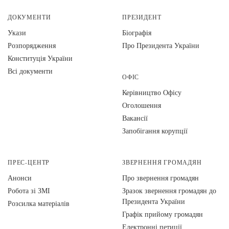
ДОКУМЕНТИ
ПРЕЗИДЕНТ
Укази
Біографія
Розпорядження
Про Президента України
Конституція України
Всі документи
ОФІС
Керівництво Офісу
Оголошення
Вакансії
Запобігання корупції
ПРЕС-ЦЕНТР
ЗВЕРНЕННЯ ГРОМАДЯН
Анонси
Про звернення громадян
Робота зі ЗМІ
Зразок звернення громадян до
Президента України
Розсилка матеріалів
Графік прийому громадян
Електронні петиції