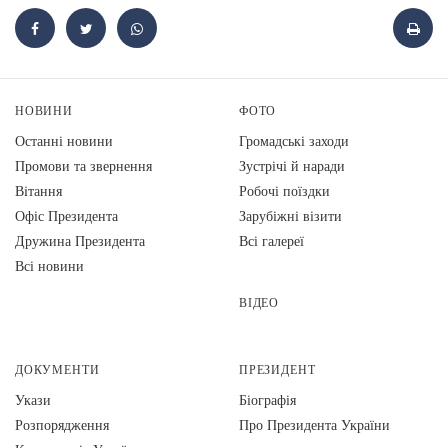
НОВИНИ
ФОТО
Останні новини
Громадські заходи
Промови та звернення
Зустрічі й наради
Вiтання
Робочі поїздки
Офіс Президента
Зарубіжні візити
Дружина Президента
Всі галереї
Всі новини
ВІДЕО
ДОКУМЕНТИ
ПРЕЗИДЕНТ
Укази
Біографія
Розпорядження
Про Президента України