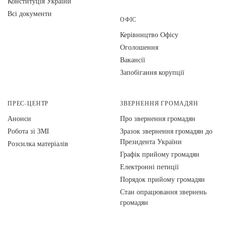
Конституція України
Всі документи
ОФІС
Керівництво Офісу
Оголошення
Вакансії
Запобігання корупції
ПРЕС-ЦЕНТР
ЗВЕРНЕННЯ ГРОМАДЯН
Анонси
Про звернення громадян
Робота зі ЗМІ
Зразок звернення громадян до
Президента України
Розсилка матеріалів
Графік прийому громадян
Електронні петиції
Порядок прийому громадян
Стан опрацювання звернень
громадян