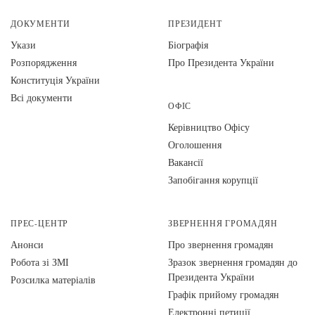
ДОКУМЕНТИ
ПРЕЗИДЕНТ
Укази
Біографія
Розпорядження
Про Президента України
Конституція України
Всі документи
ОФІС
Керівництво Офісу
Оголошення
Вакансії
Запобігання корупції
ПРЕС-ЦЕНТР
ЗВЕРНЕННЯ ГРОМАДЯН
Анонси
Про звернення громадян
Робота зі ЗМІ
Зразок звернення громадян до
Президента України
Розсилка матеріалів
Графік прийому громадян
Електронні петиції