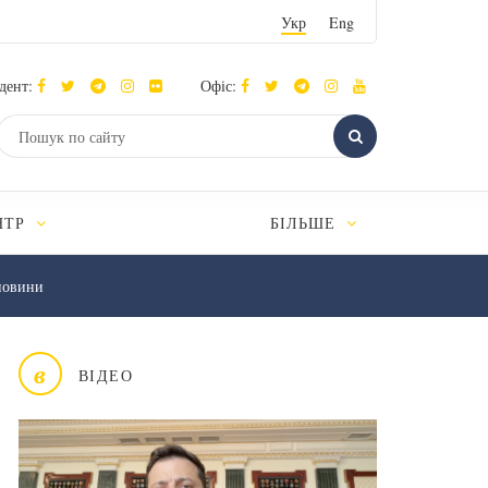
Укр
Eng
дент:
Офіс:
НТР
БІЛЬШЕ
новини
в
ВІДЕО