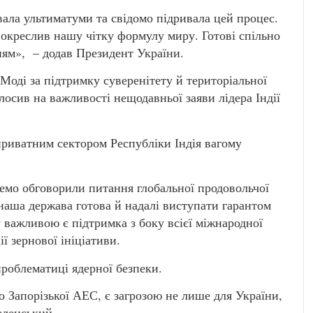
увала ультиматуми та свідомо підривала цей процес.
 окреслив нашу чітку формулу миру. Готові спільно
ням», – додав Президент України.
оді за підтримку суверенітету й територіальної
олосив на важливості нещодавньої заяви лідера Індії
приватним сектором Республіки Індія вагому
емо обговорили питання глобальної продовольчої
наша держава готова й надалі виступати гарантом
у важливою є підтримка з боку всієї міжнародної
ії зернової ініціативи.
роблематиці ядерної безпеки.
о Запорізької АЕС, є загрозою не лише для України,
еленський.