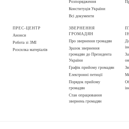
Розпорядження
Пр
Конституція України
Всі документи
ПРЕС-ЦЕНТР
ЗВЕРНЕННЯ
П
ГРОМАДЯН
І
Анонси
Про звернення громадян
До
Робота зі ЗМІ
ін
Зразок звернення
Розсилка матеріалів
громадян до Президента
За
України
о
Графік прийому громадян
Зв
Електронні петиції
Ме
Порядок прийому
Об
громадян
ін
Стан опрацювання
звернень громадян