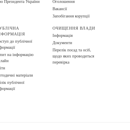
о Президента України
Оголошення
Вакансії
Запобігання корупції
УБЛІЧНА
ОЧИЩЕННЯ ВЛАДИ
НФОРМАЦІЯ
Інформація
ступ до публічної
Документи
формації
Перелік посад та осіб,
пит на інформацію
щодо яких проводиться
нлайн
перевірка
іти
тодичні матеріали
лік публічної
формації