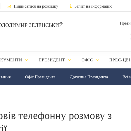
Підписатися на розсилку
Запит на інформацію
Прези
ОЛОДИМИР ЗЕЛЕНСЬКИЙ
ОКУМЕНТИ
ПРЕЗИДЕНТ
ОФІС
ПРЕС-ЦЕ
iтання
Офіс Президента
Дружина Президента
Всі 
овів телефонну розмову з
ії