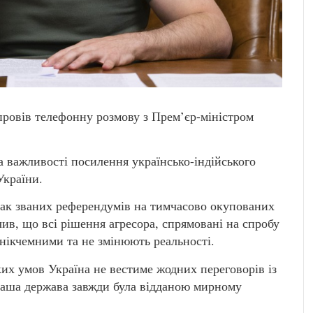
ровів телефонну розмову з Прем’єр-міністром
а важливості посилення українсько-індійського
України.
так званих референдумів на тимчасово окупованих
ив, що всі рішення агресора, спрямовані на спробу
є нікчемними та не змінюють реальності.
их умов Україна не вестиме жодних переговорів із
наша держава завжди була відданою мирному