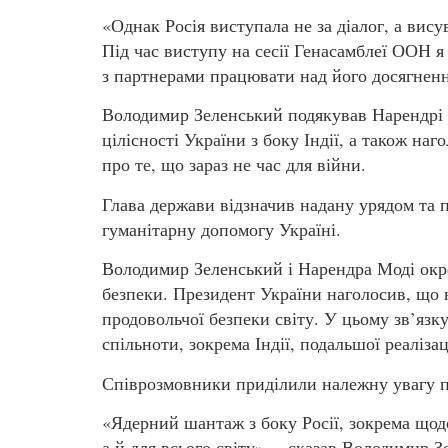
«Однак Росія виступала не за діалог, а вис
Під час виступу на сесії Генасамблеї ООН я
з партнерами працювати над його досягнен
Володимир Зеленський подякував Нарендрі М
цілісності України з боку Індії, а також наг
про те, що зараз не час для війни.
Глава держави відзначив надану урядом та 
гуманітарну допомогу Україні.
Володимир Зеленський і Нарендра Моді окр
безпеки. Президент України наголосив, що 
продовольчої безпеки світу. У цьому зв’язк
спільноти, зокрема Індії, подальшої реалізац
Співрозмовники приділили належну увагу п
«Ядерний шантаж з боку Росії, зокрема щод
а й для всього світу», – сказав Володимир З