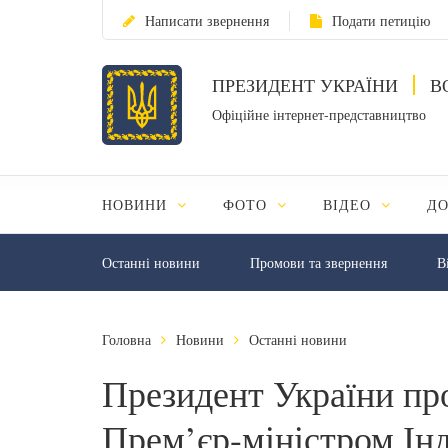
Написати звернення
Подати петицію
ПРЕЗИДЕНТ УКРАЇНИ
В
Офіційне інтернет-представництво
НОВИНИ
ФОТО
ВІДЕО
Д
Останні новини
Промови та звернення
В
Головна
Новини
Останні новини
Президент України пр
Прем’єр-міністром Інд