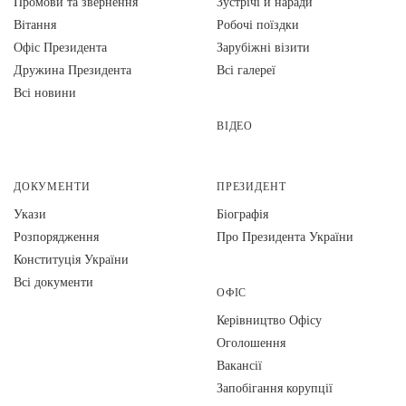
Промови та звернення
Зустрічі й наради
Вiтання
Робочі поїздки
Офіс Президента
Зарубіжні візити
Дружина Президента
Всі галереї
Всі новини
ВІДЕО
ДОКУМЕНТИ
ПРЕЗИДЕНТ
Укази
Біографія
Розпорядження
Про Президента України
Конституція України
Всі документи
ОФІС
Керівництво Офісу
Оголошення
Вакансії
Запобігання корупції