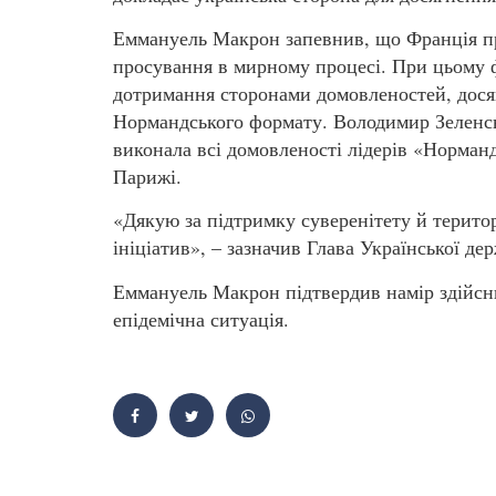
Еммануель Макрон запевнив, що Франція пр
просування в мирному процесі. При цьому 
дотримання сторонами домовленостей, досяг
Нормандського формату. Володимир Зеленсь
виконала всі домовленості лідерів «Норманд
Парижі.
«Дякую за підтримку суверенітету й терито
ініціатив», – зазначив Глава Української де
Еммануель Макрон підтвердив намір здійсни
епідемічна ситуація.