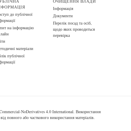
УБЛІЧНА
ОЧИЩЕННЯ ВЛАДИ
НФОРМАЦІЯ
Інформація
ступ до публічної
Документи
формації
Перелік посад та осіб,
пит на інформацію
щодо яких проводиться
нлайн
перевірка
іти
тодичні матеріали
лік публічної
формації
ommercial-NoDerivatives 4.0 International
. Використання
від повного або часткового використання матеріалів.