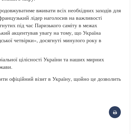
одовжуватиме вживати всіх необхідних заходів для
французький лідер наголосив на важливості
нутих під час Паризького саміту в межах
кий акцентував увагу на тому, що Україна
ської четвірки», досягнуті минулого року в
ріальної цілісності України та наших мирних
ржави.
ти офіційний візит в Україну, щойно це дозволить