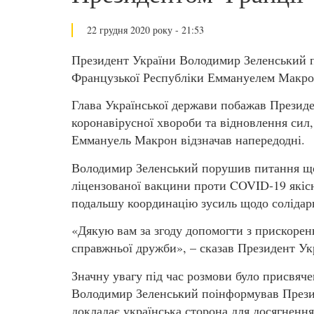
22 грудня 2020 року - 21:53
Президент України Володимир Зеленський п
Французької Республіки Еммануелем Макро
Глава Української держави побажав Презид
коронавірусної хвороби та відновлення сил,
Еммануель Макрон відзначав напередодні.
Володимир Зеленський порушив питання що
ліцензованої вакцини проти COVID-19 якіс
подальшу координацію зусиль щодо солідарн
«Дякую вам за згоду допомогти з прискоре
справжньої дружби», – сказав Президент Ук
Значну увагу під час розмови було присвяч
Володимир Зеленський поінформував Презид
докладає українська сторона для досягнення