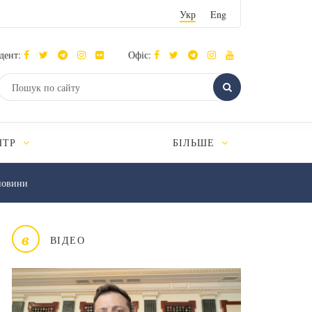
Укр
Eng
дент:
Офіс:
НТР
БІЛЬШЕ
новини
в
ВІДЕО