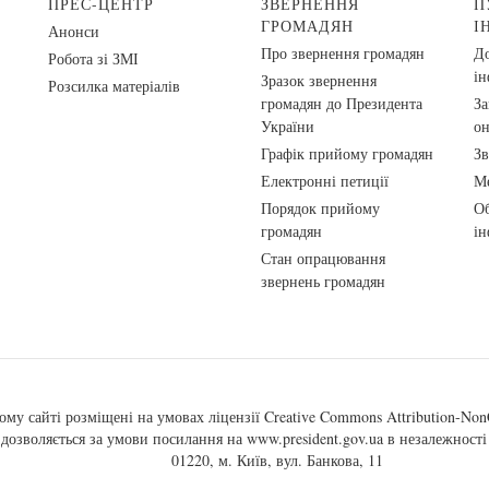
ПРЕС-ЦЕНТР
ЗВЕРНЕННЯ
П
ГРОМАДЯН
І
Анонси
Про звернення громадян
До
Робота зі ЗМІ
ін
Зразок звернення
Розсилка матеріалів
громадян до Президента
За
України
о
Графік прийому громадян
Зв
Електронні петиції
Ме
Порядок прийому
Об
громадян
ін
Стан опрацювання
звернень громадян
ому сайті розміщені на умовах ліцензії
Creative Commons Attribution-NonC
, дозволяється за умови посилання на
www.president.gov.ua
в незалежності 
01220, м. Київ, вул. Банкова, 11