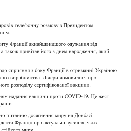
ровів телефонну розмову з Президентом
ном.
енту Франції якнайшвидшого одужання від
 а також привітав його з днем народження, який
до сприяння з боку Франції в отриманні Україною
ного виробництва. Лідери домовилися про
ого розподілу сертифікованої вакцини.
нням надання вакцини проти COVID-19. Це жест
раїни.
ено питанню досягнення миру на Донбасі.
ента Франції про актуальні зусилля, яких
 стійкого миру.