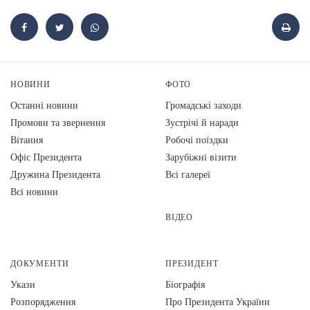
НОВИНИ
ФОТО
Останні новини
Громадські заходи
Промови та звернення
Зустрічі й наради
Вiтання
Робочі поїздки
Офіс Президента
Зарубіжні візити
Дружина Президента
Всі галереї
Всі новини
ВІДЕО
ДОКУМЕНТИ
ПРЕЗИДЕНТ
Укази
Біографія
Розпорядження
Про Президента України