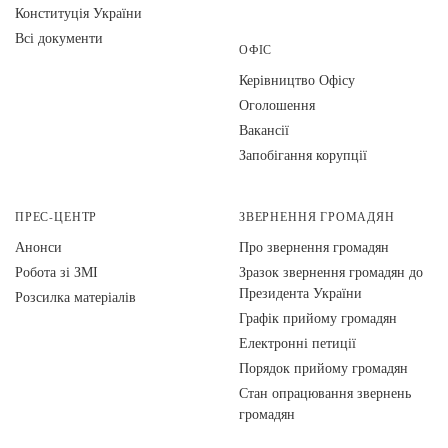
Конституція України
Всі документи
ОФІС
Керівництво Офісу
Оголошення
Вакансії
Запобігання корупції
ПРЕС-ЦЕНТР
ЗВЕРНЕННЯ ГРОМАДЯН
Анонси
Про звернення громадян
Робота зі ЗМІ
Зразок звернення громадян до
Президента України
Розсилка матеріалів
Графік прийому громадян
Електронні петиції
Порядок прийому громадян
Стан опрацювання звернень
громадян