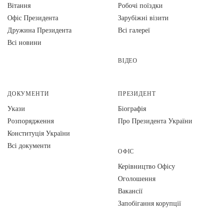
Вiтання
Робочі поїздки
Офіс Президента
Зарубіжні візити
Дружина Президента
Всі галереї
Всі новини
ВІДЕО
ДОКУМЕНТИ
ПРЕЗИДЕНТ
Укази
Біографія
Розпорядження
Про Президента України
Конституція України
Всі документи
ОФІС
Керівництво Офісу
Оголошення
Вакансії
Запобігання корупції