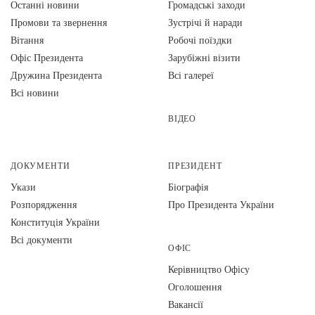
Останні новини
Громадські заходи
Промови та звернення
Зустрічі й наради
Вiтання
Робочі поїздки
Офіс Президента
Зарубіжні візити
Дружина Президента
Всі галереї
Всі новини
ВІДЕО
ДОКУМЕНТИ
ПРЕЗИДЕНТ
Укази
Біографія
Розпорядження
Про Президента України
Конституція України
Всі документи
ОФІС
Керівництво Офісу
Оголошення
Вакансії