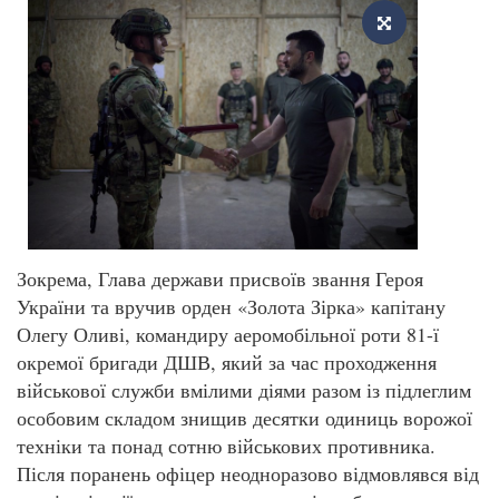
Зокрема, Глава держави присвоїв звання Героя
України та вручив орден «Золота Зірка» капітану
Олегу Оливі, командиру аеромобільної роти 81-ї
окремої бригади ДШВ, який за час проходження
військової служби вмілими діями разом із підлеглим
особовим складом знищив десятки одиниць ворожої
техніки та понад сотню військових противника.
Після поранень офіцер неодноразово відмовлявся від