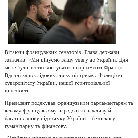
Вітаючи французьких сенаторів, Глава держави
зазначив: «Ми цінуємо вашу увагу до України. Для
мене було честю виступати в парламенті Франції.
Вдячні за послідовну, дієву підтримку Францією
суверенітету України, нашої територіальної
цілісності».
Президент подякував французьким парламентарям та
всьому французькому народові за важливу й
багатопланову підтримку України – безпекову,
гуманітарну та фінансову.
«Особливо цінуємо та відчуваємо допомогу, яку