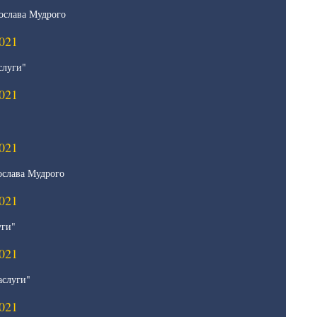
ослава Мудрого
021
слуги"
021
021
ослава Мудрого
021
уги"
021
аслуги"
021