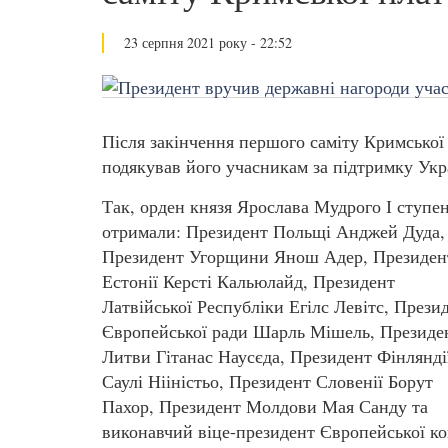
23 серпня 2021 року - 22:52
Після закінчення першого саміту Кримсько
подякував його учасникам за підтримку Укра
Так, орден князя Ярослава Мудрого І ступе
отримали: Президент Польщі Анджей Дуда,
Президент Угорщини Янош Адер, Президен
Естонії Керсті Кальюлайд, Президент
Латвійської Республіки Егілс Левітс, Прези
Європейської ради Шарль Мішель, Президе
Литви Гітанас Наусєда, Президент Фінлянді
Саулі Нііністьо, Президент Словенії Борут
Пахор, Президент Молдови Мая Санду та
виконавчий віце-президент Європейської ко