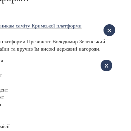
ї платформи Президент Володимир Зеленський
їни та вручив їм високі державні нагороди.
ня
т
дент
нт
ї
місії