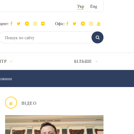
Укр
Eng
дент:
Офіс:
НТР
БІЛЬШЕ
новини
в
ВІДЕО