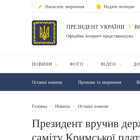
Написати звернення
Подати петицію
ПРЕЗИДЕНТ УКРАЇНИ
В
Офіційне інтернет-представництво
НОВИНИ
ФОТО
ВІДЕО
Д
Останні новини
Промови та звернення
В
Головна
Новини
Останні новини
Президент вручив дер
саміту Кримської пла