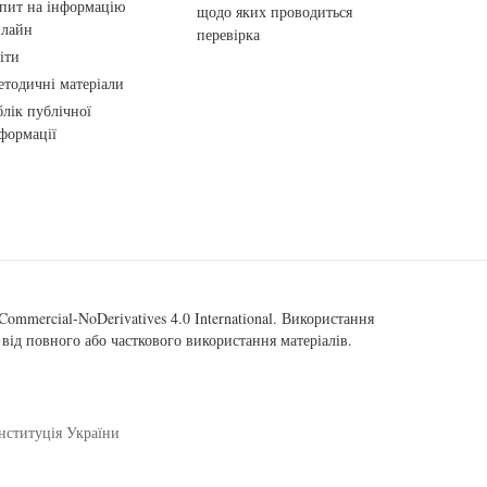
пит на інформацію
щодо яких проводиться
нлайн
перевірка
іти
тодичні матеріали
лік публічної
формації
ommercial-NoDerivatives 4.0 International
. Використання
від повного або часткового використання матеріалів.
нституція України