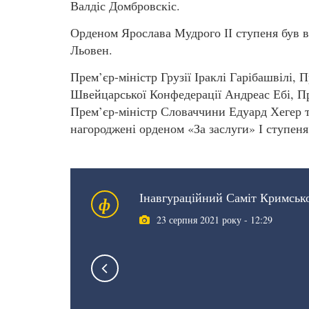
Валдіс Домбровскіс.
Орденом Ярослава Мудрого ІІ ступеня був 
Льовен.
Прем’єр-міністр Грузії Іраклі Гарібашвілі,
Швейцарської Конфедерації Андреас Ебі, Пр
Прем’єр-міністр Словаччини Едуард Хегер т
нагороджені орденом «За заслуги» І ступеня
Інавгураційний Саміт Кримськ
ф
23 серпня 2021 року - 12:29