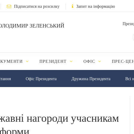
Підписатися на розсилку
Запит на інформацію
Прези
ОЛОДИМИР ЗЕЛЕНСЬКИЙ
ОКУМЕНТИ
ПРЕЗИДЕНТ
ОФІС
ПРЕС-ЦЕ
iтання
Офіс Президента
Дружина Президента
Всі 
жавні нагороди учасникам
тформи