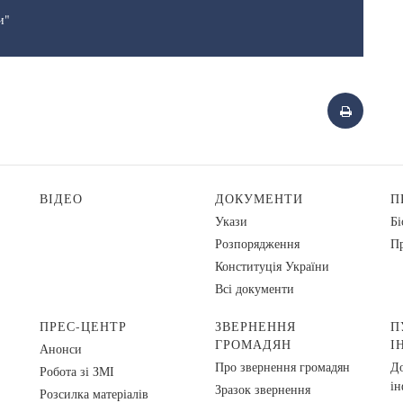
и"
ВІДЕО
ДОКУМЕНТИ
П
Укази
Бі
Розпорядження
Пр
Конституція України
Всі документи
ПРЕС-ЦЕНТР
ЗВЕРНЕННЯ
П
ГРОМАДЯН
І
Анонси
Про звернення громадян
До
Робота зі ЗМІ
ін
Зразок звернення
Розсилка матеріалів