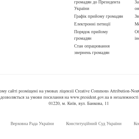
громадян до Президента
За
України
о
Графік прийому громадян
Зв
Електронні петиції
Ме
Порядок прийому
Об
громадян
ін
Стан опрацювання
звернень громадян
ому сайті розміщені на умовах ліцензії
Creative Commons Attribution-NonC
, дозволяється за умови посилання на
www.president.gov.ua
в незалежності 
01220, м. Київ, вул. Банкова, 11
Верховна Рада України
Конституційний Суд України
Ко