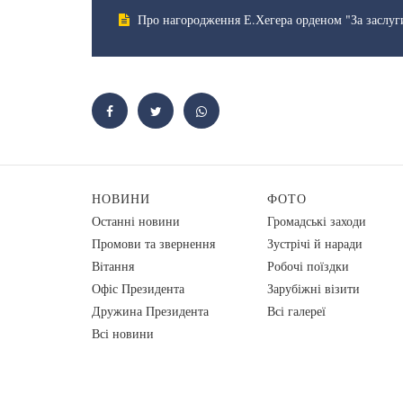
Про нагородження Е.Хегера орденом "За заслуг
НОВИНИ
ФОТО
Останні новини
Громадські заходи
Промови та звернення
Зустрічі й наради
Вiтання
Робочі поїздки
Офіс Президента
Зарубіжні візити
Дружина Президента
Всі галереї
Всі новини