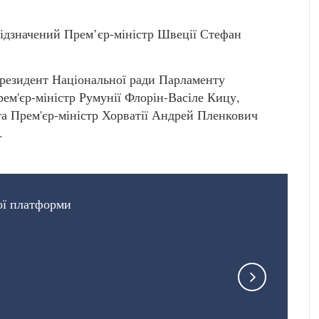
відзначений Прем’єр-міністр Швеції Стефан
 Президент Національної ради Парламенту
ем'єр-міністр Румунії Флорін-Васіле Кицу,
а Прем'єр-міністр Хорватії Андрей Пленкович
.
ої платформи