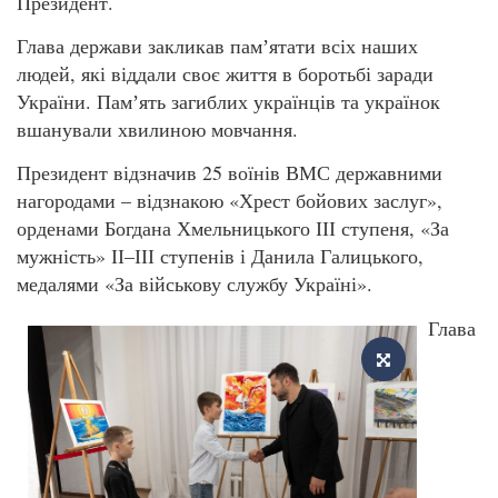
Президент.
Глава держави закликав памʼятати всіх наших
людей, які віддали своє життя в боротьбі заради
України. Памʼять загиблих українців та українок
вшанували хвилиною мовчання.
Президент відзначив 25 воїнів ВМС державними
нагородами – відзнакою «Хрест бойових заслуг»,
орденами Богдана Хмельницького ІІІ ступеня, «За
мужність» ІІ–ІІІ ступенів і Данила Галицького,
медалями «За військову службу Україні».
Глава