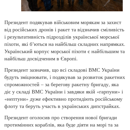
Президент подякував військовим морякам за захист
від російських дронів і ракет та відзначив сміливість
і результативність підрозділів української морської
піхоти, які бʼються на найбільш складних напрямках.
Український корпус морської піхоти є найбільшим та
найбільш досвідченим в Європі.
Президент зазначив, що всі складові ВМС України
будуть зміцнювати, і подякував за розвиток ракетних
спроможностей – за берегову ракетну бригаду, яка
діє у складі ВМС України і завдяки якій «гарпуни» і
«нептуни» дуже ефективно протидіють російському
флоту та беруть участь в українських дипстрайках.
Президент оголосив про створення нової бригади
протимінних кораблів, яка буде діяти на морі та за