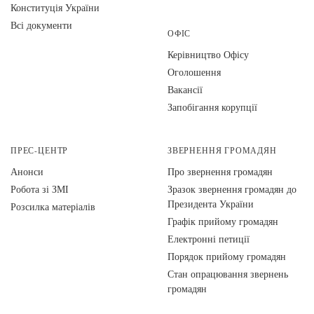
Конституція України
Всі документи
ОФІС
Керівництво Офісу
Оголошення
Вакансії
Запобігання корупції
ПРЕС-ЦЕНТР
ЗВЕРНЕННЯ ГРОМАДЯН
Анонси
Про звернення громадян
Робота зі ЗМІ
Зразок звернення громадян до
Президента України
Розсилка матеріалів
Графік прийому громадян
Електронні петиції
Порядок прийому громадян
Стан опрацювання звернень
громадян