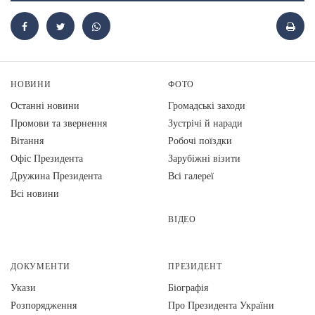
НОВИНИ
ФОТО
Останні новини
Громадські заходи
Промови та звернення
Зустрічі й наради
Вiтання
Робочі поїздки
Офіс Президента
Зарубіжні візити
Дружина Президента
Всі галереї
Всі новини
ВІДЕО
ДОКУМЕНТИ
ПРЕЗИДЕНТ
Укази
Біографія
Розпорядження
Про Президента України