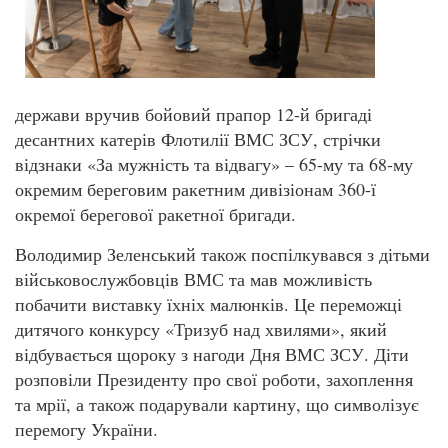
держави вручив бойовий прапор 12-й бригаді
десантних катерів Флотилії ВМС ЗСУ, стрічки
відзнаки «За мужність та відвагу» – 65-му та 68-му
окремим береговим ракетним дивізіонам 360-ї
окремої берегової ракетної бригади.
Володимир Зеленський також поспілкувався з дітьми
військовослужбовців ВМС та мав можливість
побачити виставку їхніх малюнків. Це переможці
дитячого конкурсу «Тризуб над хвилями», який
відбувається щороку з нагоди Дня ВМС ЗСУ. Діти
розповіли Президенту про свої роботи, захоплення
та мрії, а також подарували картину, що символізує
перемогу України.