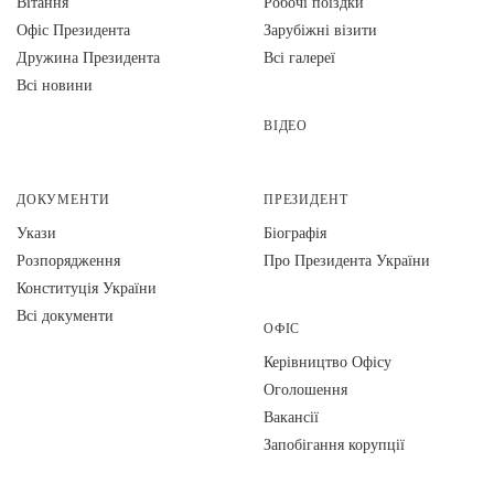
Вiтання
Робочі поїздки
Офіс Президента
Зарубіжні візити
Дружина Президента
Всі галереї
Всі новини
ВІДЕО
ДОКУМЕНТИ
ПРЕЗИДЕНТ
Укази
Біографія
Розпорядження
Про Президента України
Конституція України
Всі документи
ОФІС
Керівництво Офісу
Оголошення
Вакансії
Запобігання корупції