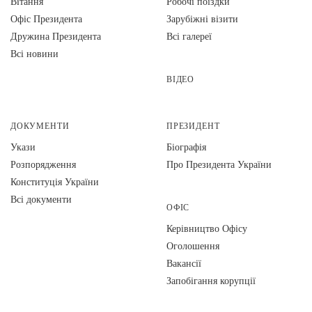
Вiтання
Робочі поїздки
Офіс Президента
Зарубіжні візити
Дружина Президента
Всі галереї
Всі новини
ВІДЕО
ДОКУМЕНТИ
ПРЕЗИДЕНТ
Укази
Біографія
Розпорядження
Про Президента України
Конституція України
Всі документи
ОФІС
Керівництво Офісу
Оголошення
Вакансії
Запобігання корупції