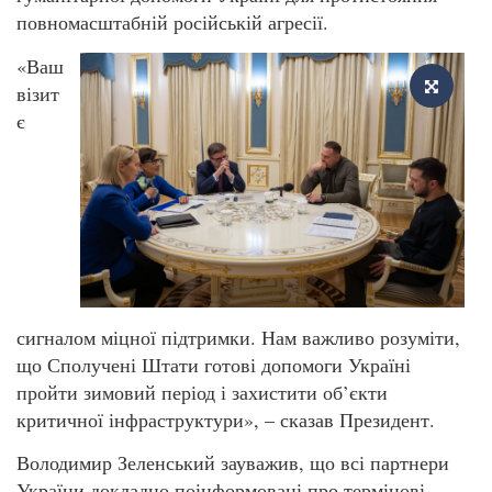
повномасштабній російській агресії.
«Ваш
візит
є
сигналом міцної підтримки. Нам важливо розуміти,
що Сполучені Штати готові допомоги Україні
пройти зимовий період і захистити об’єкти
критичної інфраструктури», – сказав Президент.
Володимир Зеленський зауважив, що всі партнери
України докладно поінформовані про термінові