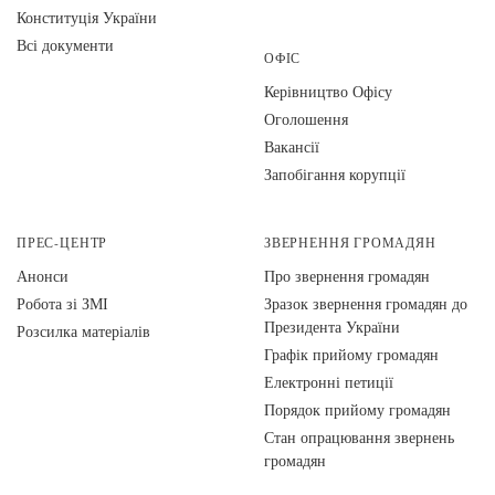
Конституція України
Всі документи
ОФІС
Керівництво Офісу
Оголошення
Вакансії
Запобігання корупції
ПРЕС-ЦЕНТР
ЗВЕРНЕННЯ ГРОМАДЯН
Анонси
Про звернення громадян
Робота зі ЗМІ
Зразок звернення громадян до
Президента України
Розсилка матеріалів
Графік прийому громадян
Електронні петиції
Порядок прийому громадян
Стан опрацювання звернень
громадян