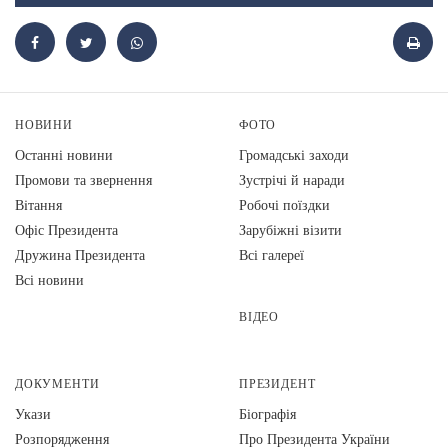
НОВИНИ
ФОТО
Останні новини
Громадські заходи
Промови та звернення
Зустрічі й наради
Вiтання
Робочі поїздки
Офіс Президента
Зарубіжні візити
Дружина Президента
Всі галереї
Всі новини
ВІДЕО
ДОКУМЕНТИ
ПРЕЗИДЕНТ
Укази
Біографія
Розпорядження
Про Президента України