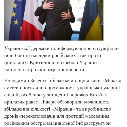
Української держави поінформував про ситуацію на
полі бою та наслідки російських атак проти
цивільних. Критичною потребою України є
зміцнення протиповітряної оборони.
Володимир Зеленський зазначив, що літаки «Міраж»
суттєво посилили спроможності української ударної
авіації, особливо у знищенні ворожих БпЛА та
крилатих ракет. Лідери обговорили можливість
збільшення кількості «Міражів» та виробництво
дронів-перехоплювачів для протидії масованим
російським обстрілам цивільної інфраструктури