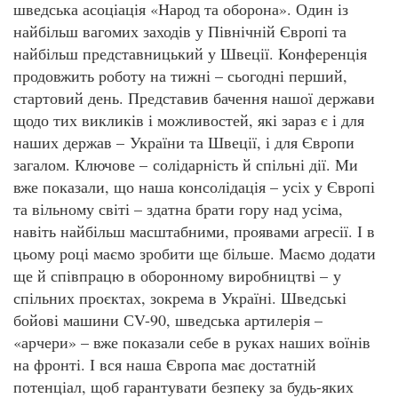
шведська асоціація «Народ та оборона». Один із
найбільш вагомих заходів у Північній Європі та
найбільш представницький у Швеції. Конференція
продовжить роботу на тижні – сьогодні перший,
стартовий день. Представив бачення нашої держави
щодо тих викликів і можливостей, які зараз є і для
наших держав – України та Швеції, і для Європи
загалом. Ключове – солідарність й спільні дії. Ми
вже показали, що наша консолідація – усіх у Європі
та вільному світі – здатна брати гору над усіма,
навіть найбільш масштабними, проявами агресії. І в
цьому році маємо зробити ще більше. Маємо додати
ще й співпрацю в оборонному виробництві – у
спільних проєктах, зокрема в Україні. Шведські
бойові машини СV-90, шведська артилерія –
«арчери» – вже показали себе в руках наших воїнів
на фронті. І вся наша Європа має достатній
потенціал, щоб гарантувати безпеку за будь-яких