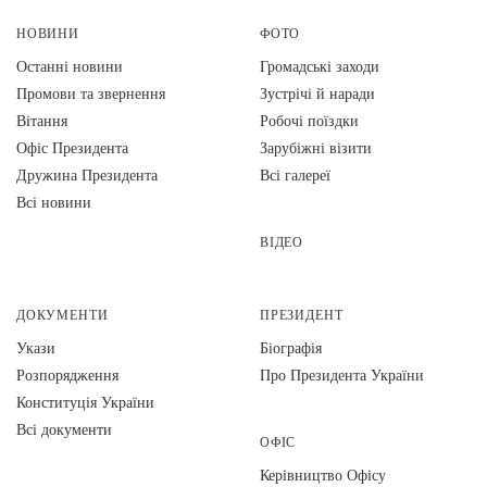
НОВИНИ
ФОТО
Останні новини
Громадські заходи
Промови та звернення
Зустрічі й наради
Вiтання
Робочі поїздки
Офіс Президента
Зарубіжні візити
Дружина Президента
Всі галереї
Всі новини
ВІДЕО
ДОКУМЕНТИ
ПРЕЗИДЕНТ
Укази
Біографія
Розпорядження
Про Президента України
Конституція України
Всі документи
ОФІС
Керівництво Офісу