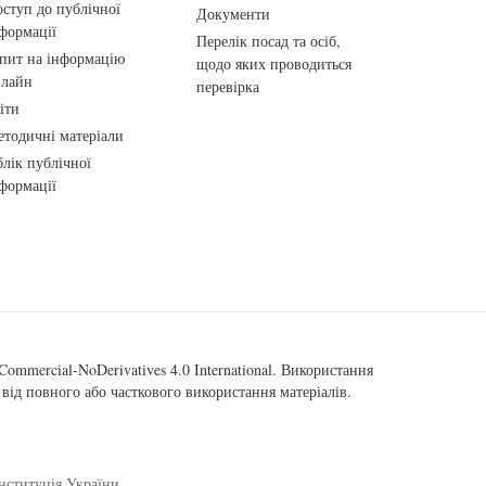
ступ до публічної
Документи
формації
Перелік посад та осіб,
пит на інформацію
щодо яких проводиться
нлайн
перевірка
іти
тодичні матеріали
лік публічної
формації
ommercial-NoDerivatives 4.0 International
. Використання
від повного або часткового використання матеріалів.
нституція України