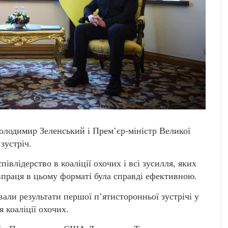
олодимир Зеленський і Прем’єр-міністр Великої
зустріч.
івлідерство в коаліції охочих і всі зусилля, яких
впраця в цьому форматі була справді ефективною.
вали результати першої п’ятисторонньої зустрічі у
я коаліції охочих.