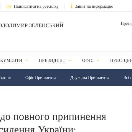
Підписатися на розсилку
Запит на інформацію
Прези
ОЛОДИМИР ЗЕЛЕНСЬКИЙ
ОКУМЕНТИ
ПРЕЗИДЕНТ
ОФІС
ПРЕС-ЦЕ
iтання
Офіс Президента
Дружина Президента
Всі 
одо повного припинення
силення України: