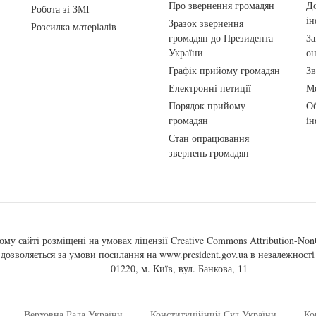
Про звернення громадян
До
Робота зі ЗМІ
ін
Зразок звернення
Розсилка матеріалів
громадян до Президента
За
України
о
Графік прийому громадян
Зв
Електронні петиції
Ме
Порядок прийому
Об
громадян
ін
Стан опрацювання
звернень громадян
ому сайті розміщені на умовах ліцензії
Creative Commons Attribution-NonC
, дозволяється за умови посилання на
www.president.gov.ua
в незалежності 
01220, м. Київ, вул. Банкова, 11
Верховна Рада України
Конституційний Суд України
Ко