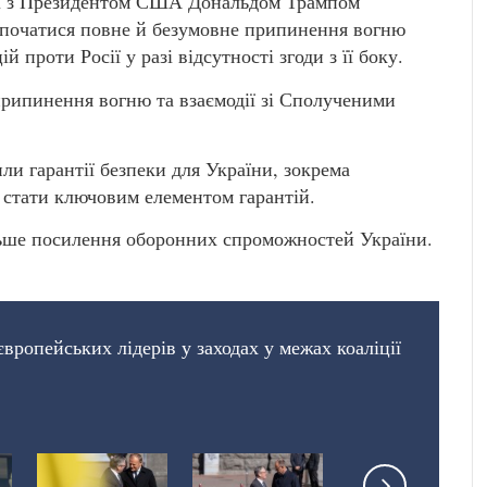
ної з Президентом США Дональдом Трампом
озпочатися повне й безумовне припинення вогню
 проти Росії у разі відсутності згоди з її боку.
припинення вогню та взаємодії зі Сполученими
ли гарантії безпеки для України, зокрема
 стати ключовим елементом гарантій.
льше посилення оборонних спроможностей України.
вропейських лідерів у заходах у межах коаліції