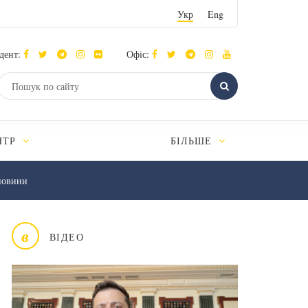
Укр
Eng
дент:
Офіс:
НТР
БІЛЬШЕ
новини
в
ВІДЕО