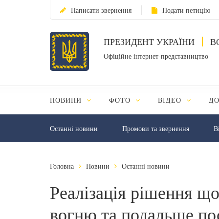
Написати звернення
Подати петицію
ПРЕЗИДЕНТ УКРАЇНИ
В
Офіційне інтернет-представництво
НОВИНИ
ФОТО
ВІДЕО
Д
Останні новини
Промови та звернення
В
Головна
Новини
Останні новини
Реалізація рішення щ
вогню та подальше по