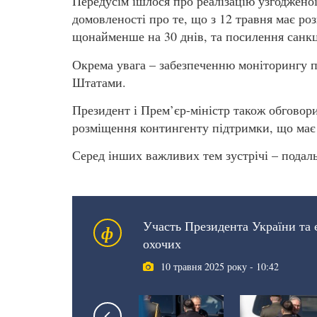
Передусім ішлося про реалізацію узгодже
домовленості про те, що з 12 травня має р
щонайменше на 30 днів, та посилення санкцій
Окрема увага – забезпеченню моніторингу 
Штатами.
Президент і Прем’єр-міністр також обговори
розміщення контингенту підтримки, що має
Серед інших важливих тем зустрічі – пода
Участь Президента України та є
ф
охочих
10 травня 2025 року - 10:42