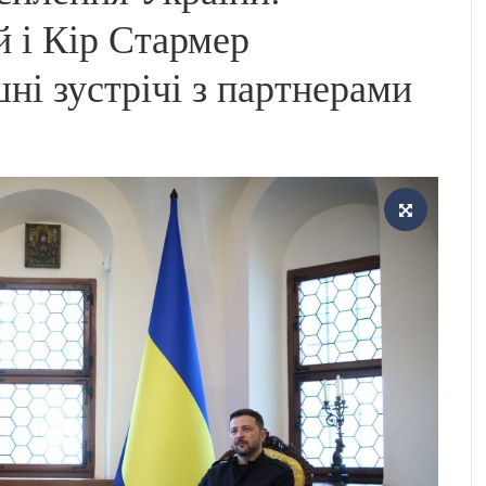
 і Кір Стармер
ні зустрічі з партнерами