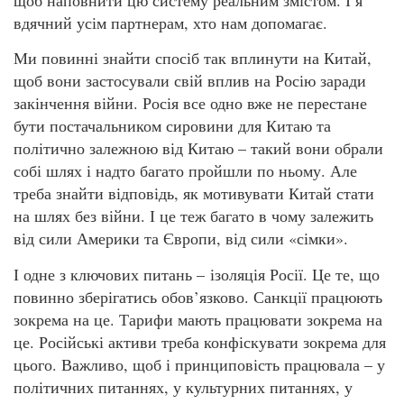
вдячний усім партнерам, хто нам допомагає.
Ми повинні знайти спосіб так вплинути на Китай,
щоб вони застосували свій вплив на Росію заради
закінчення війни. Росія все одно вже не перестане
бути постачальником сировини для Китаю та
політично залежною від Китаю – такий вони обрали
собі шлях і надто багато пройшли по ньому. Але
треба знайти відповідь, як мотивувати Китай стати
на шлях без війни. І це теж багато в чому залежить
від сили Америки та Європи, від сили «сімки».
І одне з ключових питань – ізоляція Росії. Це те, що
повинно зберігатись обов’язково. Санкції працюють
зокрема на це. Тарифи мають працювати зокрема на
це. Російські активи треба конфіскувати зокрема для
цього. Важливо, щоб і принциповість працювала – у
політичних питаннях, у культурних питаннях, у