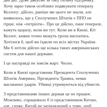
Хочу зараз також особливо подякувати генералу
Келлогу: дійсно, раніше ми цього не знали, але
виявилось, що у Сполучених Штатів є ППО не
гірше, ніж «петріоти». Про це дійсно, пане генерале,
кажуть щоразу, коли ви тут. Коли ви в Києві, Кіт
Келлог, кияни точно можуть трохи виспатись.
Хотілося б, щоб ви їздили по всіх містах України.
Ми б хотіли дійсно ще кілька таких американських
систем для нашої держави.
І це насправді не зовсім жарт. Чесно.
Коли в Києві представник Президента Сполучених
Штатів Америки, Президента Трампа, немає
масованих ударів. Убивці утримуються від убивств.
З представниками інших держав це не працює.
Можливо, спрацювало б із представником Китаю,
але, схоже, Китай не зацікавлений у тому, щоб