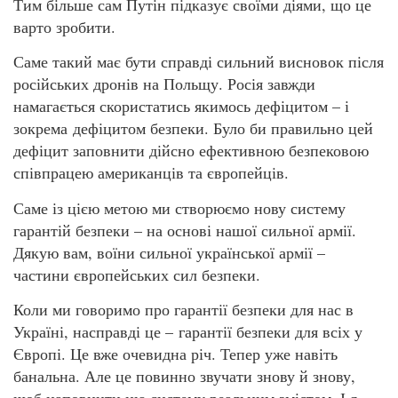
Тим більше сам Путін підказує своїми діями, що це
варто зробити.
Саме такий має бути справді сильний висновок після
російських дронів на Польщу. Росія завжди
намагається скористатись якимось дефіцитом – і
зокрема дефіцитом безпеки. Було би правильно цей
дефіцит заповнити дійсно ефективною безпековою
співпрацею американців та європейців.
Саме із цією метою ми створюємо нову систему
гарантій безпеки – на основі нашої сильної армії.
Дякую вам, воїни сильної української армії –
частини європейських сил безпеки.
Коли ми говоримо про гарантії безпеки для нас в
Україні, насправді це – гарантії безпеки для всіх у
Європі. Це вже очевидна річ. Тепер уже навіть
банальна. Але це повинно звучати знову й знову,
щоб наповнити цю систему реальним змістом. І я