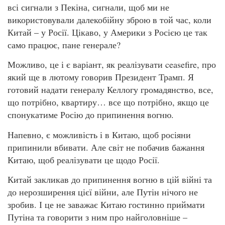
всі сигнали з Пекіна, сигнали, щоб ми не
використовували далекобійну зброю в той час, коли
Китай – у Росії. Цікаво, у Америки з Росією це так
само працює, пане генерале?
Можливо, це і є варіант, як реалізувати ceasefire, про
який ще в лютому говорив Президент Трамп. Я
готовий надати генералу Келлогу громадянство, все,
що потрібно, квартиру… все що потрібно, якщо це
спонукатиме Росію до припинення вогню.
Напевно, є можливість і в Китаю, щоб росіяни
припинили вбивати. Але світ не побачив бажання
Китаю, щоб реалізувати це щодо Росії.
Китай закликав до припинення вогню в цій війні та
до нерозширення цієї війни, але Путін нічого не
зробив. І це не заважає Китаю гостинно приймати
Путіна та говорити з ним про найголовніше –