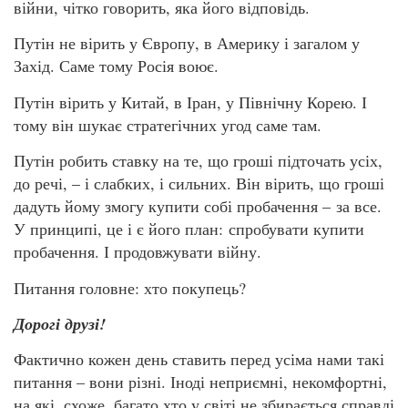
війни, чітко говорить, яка його відповідь.
Путін не вірить у Європу, в Америку і загалом у
Захід. Саме тому Росія воює.
Путін вірить у Китай, в Іран, у Північну Корею. І
тому він шукає стратегічних угод саме там.
Путін робить ставку на те, що гроші підточать усіх,
до речі, – і слабких, і сильних. Він вірить, що гроші
дадуть йому змогу купити собі пробачення – за все.
У принципі, це і є його план: спробувати купити
пробачення. І продовжувати війну.
Питання головне: хто покупець?
Дорогі друзі!
Фактично кожен день ставить перед усіма нами такі
питання – вони різні. Іноді неприємні, некомфортні,
на які, схоже, багато хто у світі не збирається справді