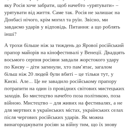
яку Росія хоче забрати, щоб начебто «урятувати» –
урятувати від життя. Саме так. Росія не залишає на
Донбасі нічого, крім могил та руїн. Звісно, ми
завдаємо ударів у відповідь. Питання: а що роблять
інші?
А трохи більше ніж за тиждень до Ярової російський
прапор майорів на кінофестивалі у Венеції. Двадцять
восьмого серпня росіяни завдали жорстокого удару
по Києву – діти загинули, хто пам’ятає, загалом
більш ніж 20 людей були вбиті – це тільки тут, у
Києві. Але... Це не завадило російському прапору
потрапити на один із провідних світових мистецьких
заходів. Бо мистецтво начебто поза політикою, поза
війною. Мистецтво – для живих на фестивалях, а не
для мертвих в українських містах, українських селах
після чергових російських ударів. Як можна
винагороджувати росіян за війну тим, що їх знову