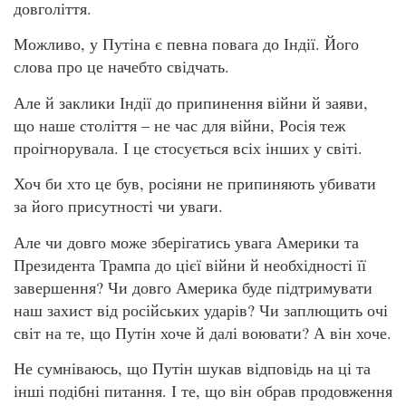
довголіття.
Можливо, у Путіна є певна повага до Індії. Його
слова про це начебто свідчать.
Але й заклики Індії до припинення війни й заяви,
що наше століття – не час для війни, Росія теж
проігнорувала. І це стосується всіх інших у світі.
Хоч би хто це був, росіяни не припиняють убивати
за його присутності чи уваги.
Але чи довго може зберігатись увага Америки та
Президента Трампа до цієї війни й необхідності її
завершення? Чи довго Америка буде підтримувати
наш захист від російських ударів? Чи заплющить очі
світ на те, що Путін хоче й далі воювати? А він хоче.
Не сумніваюсь, що Путін шукав відповідь на ці та
інші подібні питання. І те, що він обрав продовження