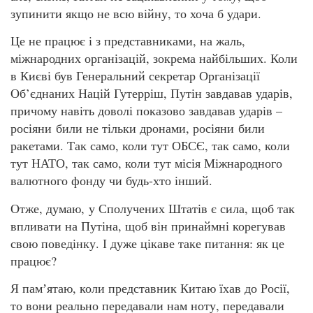
зупинити якщо не всю війну, то хоча б удари.
Це не працює і з представниками, на жаль,
міжнародних організацій, зокрема найбільших. Коли
в Києві був Генеральний секретар Організації
Об’єднаних Націй Гутерріш, Путін завдавав ударів,
причому навіть доволі показово завдавав ударів –
росіяни били не тільки дронами, росіяни били
ракетами. Так само, коли тут ОБСЄ, так само, коли
тут НАТО, так само, коли тут місія Міжнародного
валютного фонду чи будь-хто інший.
Отже, думаю, у Сполучених Штатів є сила, щоб так
впливати на Путіна, щоб він принаймні корегував
свою поведінку. І дуже цікаве таке питання: як це
працює?
Я памʼятаю, коли представник Китаю їхав до Росії,
то вони реально передавали нам ноту, передавали