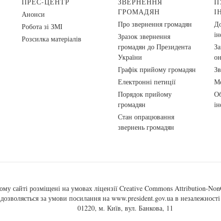
ПРЕС-ЦЕНТР
ЗВЕРНЕННЯ
П
ГРОМАДЯН
І
Анонси
Про звернення громадян
До
Робота зі ЗМІ
ін
Зразок звернення
Розсилка матеріалів
громадян до Президента
За
України
о
Графік прийому громадян
Зв
Електронні петиції
Ме
Порядок прийому
Об
громадян
ін
Стан опрацювання
звернень громадян
ому сайті розміщені на умовах ліцензії
Creative Commons Attribution-NonC
, дозволяється за умови посилання на
www.president.gov.ua
в незалежності 
01220, м. Київ, вул. Банкова, 11