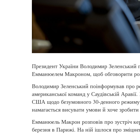
Президент України Володимир Зеленський п
Емманюелем Макроном, щоб обговорити розв
Володимир Зеленський поінформував про рез
американської команд у Саудівській Аравії.
США щодо безумовного 30-денного режиму ти
намагається висувати умови й хоче зробит
Емманюель Макрон розповів про зустріч кер
березня в Парижі. На ній ішлося про зміцне