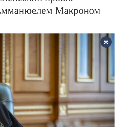
 Емманюелем Макроном