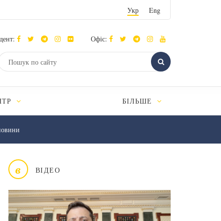
Укр
Eng
дент:
Офіс:
НТР
БІЛЬШЕ
новини
в
ВІДЕО