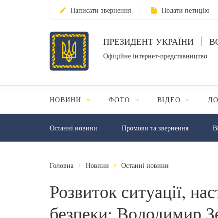
Написати звернення
Подати петицію
ПРЕЗИДЕНТ УКРАЇНИ
В
Офіційне інтернет-представництво
НОВИНИ
ФОТО
ВІДЕО
Д
Останні новини
Промови та звернення
В
Головна
Новини
Останні новини
Розвиток ситуації, нас
безпеки: Володимир З