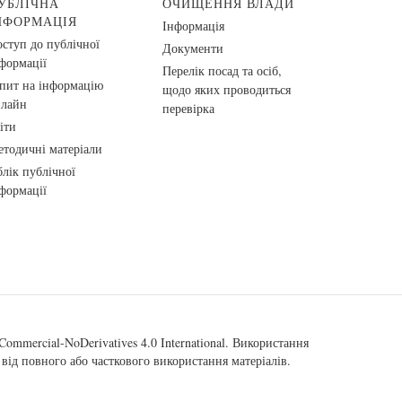
УБЛІЧНА
ОЧИЩЕННЯ ВЛАДИ
НФОРМАЦІЯ
Інформація
ступ до публічної
Документи
формації
Перелік посад та осіб,
пит на інформацію
щодо яких проводиться
нлайн
перевірка
іти
тодичні матеріали
лік публічної
формації
ommercial-NoDerivatives 4.0 International
. Використання
від повного або часткового використання матеріалів.