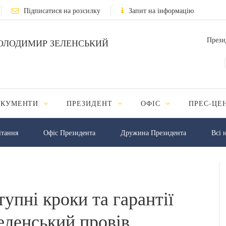
Підписатися на розсилку
Запит на інформацію
Прези
ОЛОДИМИР ЗЕЛЕНСЬКИЙ
ОКУМЕНТИ
ПРЕЗИДЕНТ
ОФІС
ПРЕС-ЦЕ
iтання
Офіс Президента
Дружина Президента
Всі 
тупні кроки та гарантії
еленський провів