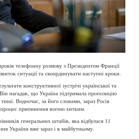
ровів телефонну розмову з Президентом Франції
иток ситуації та скоординувати наступні кроки.
ультати конструктивної зустрічі української та
 Він нагадав, що Україна підтримала пропозицію
ші. Водночас, за його словами, зараз Росія
и процес припинення вогню хитким.
івників генеральних штабів, яка відбулася 11
ння України вже зараз і в майбутньому.