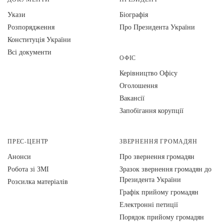
Укази
Біографія
Розпорядження
Про Президента України
Конституція України
Всі документи
ОФІС
Керівництво Офісу
Оголошення
Вакансії
Запобігання корупції
ПРЕС-ЦЕНТР
ЗВЕРНЕННЯ ГРОМАДЯН
Анонси
Про звернення громадян
Робота зі ЗМІ
Зразок звернення громадян до
Президента України
Розсилка матеріалів
Графік прийому громадян
Електронні петиції
Порядок прийому громадян