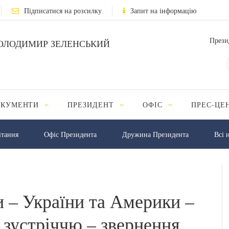
Підписатися на розсилку
Запит на інформацію
Прези
ОЛОДИМИР ЗЕЛЕНСЬКИЙ
ОКУМЕНТИ
ПРЕЗИДЕНТ
ОФІС
ПРЕС-ЦЕ
iтання
Офіс Президента
Дружина Президента
Всі 
и – України та Америки –
 зустріччю – звернення