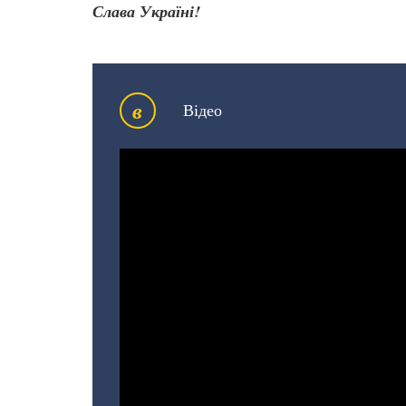
Слава Україні!
в
Відео