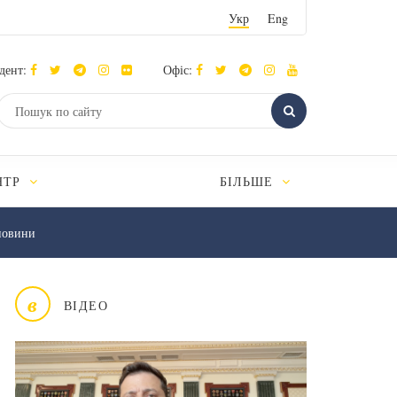
Укр
Eng
дент:
Офіс:
НТР
БІЛЬШЕ
новини
в
ВІДЕО