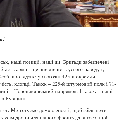
и!
ьк, наші позиції, наші дії. Бригади забезпечені
кість армії – це впевненість усього народу і,
 Особливо відзначу сьогодні 425-й окремий
ість, хлопці. Також – 225-й штурмовий полк і 71-
чині – Новопавлівський напрямок. І також – наші
 на Курщині.
тет. Ми готуємо домовленості, щоб збільшити
редусім дрони для нашого фронту, для того, щоб