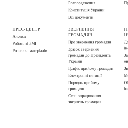
Розпорядження
Пр
Конституція України
Всі документи
ПРЕС-ЦЕНТР
ЗВЕРНЕННЯ
П
ГРОМАДЯН
І
Анонси
Про звернення громадян
До
Робота зі ЗМІ
ін
Зразок звернення
Розсилка матеріалів
громадян до Президента
За
України
о
Графік прийому громадян
Зв
Електронні петиції
Ме
Порядок прийому
Об
громадян
ін
Стан опрацювання
звернень громадян