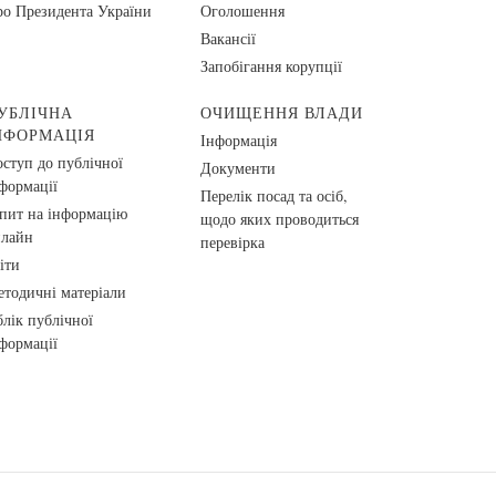
о Президента України
Оголошення
Вакансії
Запобігання корупції
УБЛІЧНА
ОЧИЩЕННЯ ВЛАДИ
НФОРМАЦІЯ
Інформація
ступ до публічної
Документи
формації
Перелік посад та осіб,
пит на інформацію
щодо яких проводиться
нлайн
перевірка
іти
тодичні матеріали
лік публічної
формації