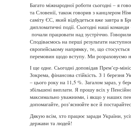
Багато міжнародної роботи сьогодні – я гово
та Словенії, також говорив з канцлером Ні
саміту ЄС, який відбудеться вже завтра в Б
дипломатичні події. Сьогодні наші команди
почали працювати над зустріччю. Говорили
Сподіваємось на перші результати наступно
європейському напрямку, те, що стосується н
перемовин щодо вступу. Ми розраховуємо н
І ще одне. Сьогодні доповідав Прем’єр-мін
Зокрема, фінансова стійкість. З 1 березня 
– цього року на 11,5 %. Загалом зараз, у бе
збільшені виплати. Я прошу всіх у Пенсійно
максимально уважними, і якщо у наших пен
допомагайте, роз’яснюйте все й постарайтес
Дякую всім, хто працює заради України, усі
держави та людей!