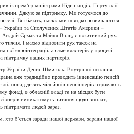
рив із премʼєр-міністрами Нідерландів, Португалії
меччини. Дякую за підтримку. Ми готуємося до
рюсселі. Всі бачать, наскільки швидко розвиваються
 – України та Сполучених Штатів Америки –
 Андрій Єрмак та Майкл Волц, є позитивний рух.
го тижня. І маємо відновити рух також на
ашої євроінтеграції, а саме кластерів у процесі
а підтримку наших партнерів.
істр України Денис Шмигаль. Внутрішні питання.
Україна вже традиційно проводить індексацію пенсій
резні, понад десять мільйонів пенсіонерів отримають
му фонді, в обласній владі та на місцях бути
сіонерів виникатимуть питання щодо виплат,
ь підтримати людей зараз.
м, хто б’ється заради нашої держави, заради нашої