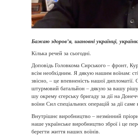
Бажаю здоров’я, шановні українці, українк
Кілька речей за сьогодні.
Доповідь Головкома Сирського – фронт, Курс
всім необхідним. Я дякую нашим воїнам: стій
звісно, – це впевненість нашої дипломатії.
штурмовий батальйон – дякую за вашу рішуч
шу окрему єгерську бригаду за дії на Донеч
воїни Сил спеціальних операцій за дії саме
Внутрішнє виробництво – незмінний пріори
наше українське виробництво зброї і це пе
берегти життя наших воїнів.