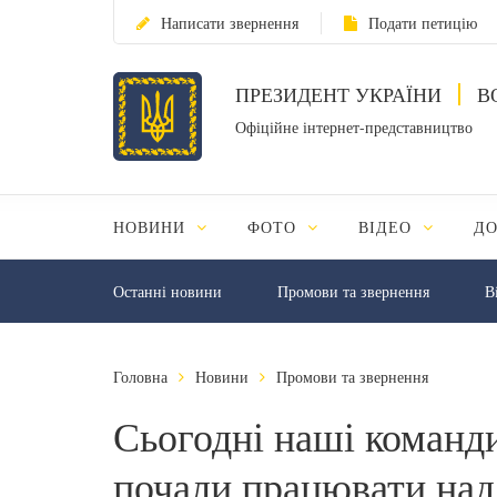
Написати звернення
Подати петицію
ПРЕЗИДЕНТ УКРАЇНИ
В
Офіційне інтернет-представництво
НОВИНИ
ФОТО
ВІДЕО
Д
Останні новини
Промови та звернення
В
Головна
Новини
Промови та звернення
Сьогодні наші команд
почали працювати над