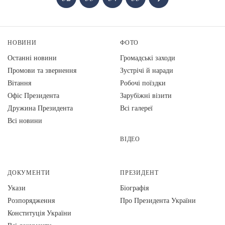
НОВИНИ
ФОТО
Останні новини
Громадські заходи
Промови та звернення
Зустрічі й наради
Вiтання
Робочі поїздки
Офіс Президента
Зарубіжні візити
Дружина Президента
Всі галереї
Всі новини
ВІДЕО
ДОКУМЕНТИ
ПРЕЗИДЕНТ
Укази
Біографія
Розпорядження
Про Президента України
Конституція України