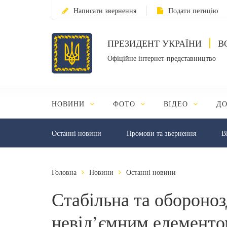
Написати звернення
Подати петицію
ПРЕЗИДЕНТ УКРАЇНИ
В
Офіційне інтернет-представництво
НОВИНИ
ФОТО
ВІДЕО
Д
Останні новини
Промови та звернення
В
Головна
Новини
Останні новини
Стабільна та обороноз
невід’ємним елементо