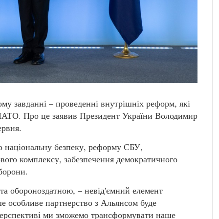
му завданні – проведенні внутрішніх реформ, які
НАТО. Про це заявив Президент України Володимир
ервня.
о національну безпеку, реформу СБУ,
ового комплексу, забезпечення демократичного
борони.
 та обороноздатною, – невід'ємний елемент
е особливе партнерство з Альянсом буде
перспективі ми зможемо трансформувати наше