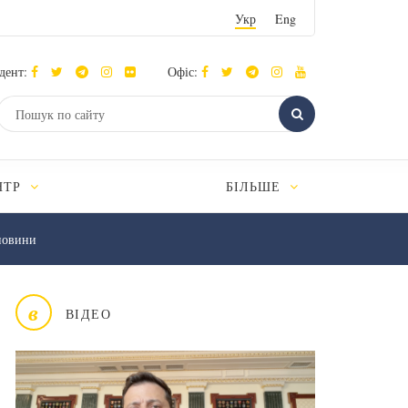
Укр
Eng
дент:
Офіс:
НТР
БІЛЬШЕ
новини
в
ВІДЕО