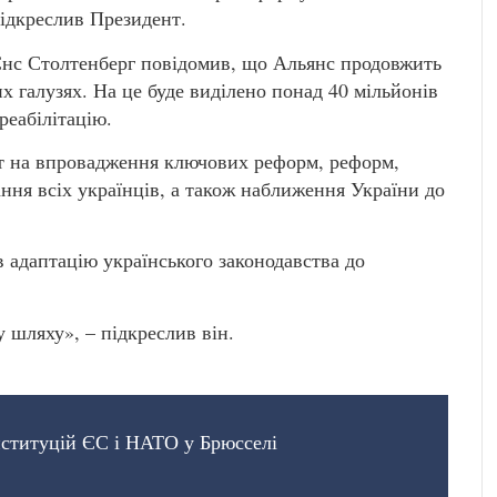
ідкреслив Президент.
Єнс Столтенберг повідомив, що Альянс продовжить
х галузях. На це буде виділено понад 40 мільйонів
реабілітацію.
т на впровадження ключових реформ, реформ,
ння всіх українців, а також наближення України до
адаптацію українського законодавства до
 шляху», – підкреслив він.
нституцій ЄС і НАТО у Брюсселі