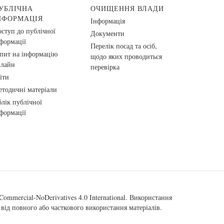
УБЛІЧНА
ОЧИЩЕННЯ ВЛАДИ
НФОРМАЦІЯ
Інформація
ступ до публічної
Документи
формації
Перелік посад та осіб,
пит на інформацію
щодо яких проводиться
нлайн
перевірка
іти
тодичні матеріали
лік публічної
формації
ommercial-NoDerivatives 4.0 International
. Використання
від повного або часткового використання матеріалів.