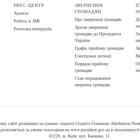
ПРЕС-ЦЕНТР
ЗВЕРНЕННЯ
П
ГРОМАДЯН
І
Анонси
Про звернення громадян
До
Робота зі ЗМІ
ін
Зразок звернення
Розсилка матеріалів
громадян до Президента
За
України
о
Графік прийому громадян
Зв
Електронні петиції
Ме
Порядок прийому
Об
громадян
ін
Стан опрацювання
звернень громадян
ому сайті розміщені на умовах ліцензії
Creative Commons Attribution-NonC
, дозволяється за умови посилання на
www.president.gov.ua
в незалежності 
01220, м. Київ, вул. Банкова, 11