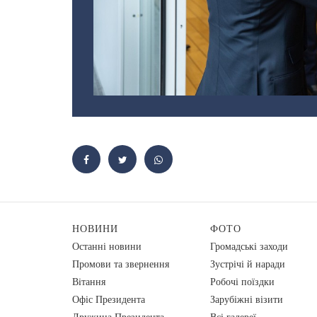
НОВИНИ
ФОТО
Останні новини
Громадські заходи
Промови та звернення
Зустрічі й наради
Вiтання
Робочі поїздки
Офіс Президента
Зарубіжні візити
Дружина Президента
Всі галереї