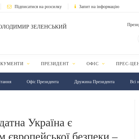
Підписатися на розсилку
Запит на інформацію
Прези
ОЛОДИМИР ЗЕЛЕНСЬКИЙ
ОКУМЕНТИ
ПРЕЗИДЕНТ
ОФІС
ПРЕС-ЦЕ
iтання
Офіс Президента
Дружина Президента
Всі 
датна Україна є
м європейської безпеки –