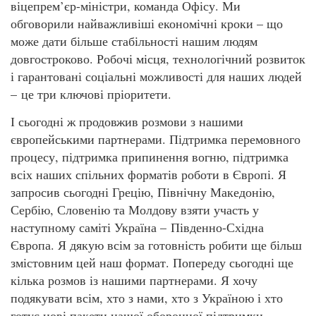
віцепрем’єр-міністри, команда Офісу. Ми
обговорили найважливіші економічні кроки – що
може дати більше стабільності нашим людям
довгостроково. Робочі місця, технологічний розвиток
і гарантовані соціальні можливості для наших людей
– це три ключові пріоритети.
І сьогодні ж продовжив розмови з нашими
європейськими партнерами. Підтримка перемовного
процесу, підтримка припинення вогню, підтримка
всіх наших спільних форматів роботи в Європі. Я
запросив сьогодні Грецію, Північну Македонію,
Сербію, Словенію та Молдову взяти участь у
наступному саміті Україна – Південно-Східна
Європа. Я дякую всім за готовність робити ще більш
змістовним цей наш формат. Попереду сьогодні ще
кілька розмов із нашими партнерами. Я хочу
подякувати всім, хто з нами, хто з Україною і хто
готує нові пакети нашої оборонної підтримки.