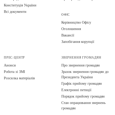
Конституція України
Всі документи
ОФІС
Керівництво Офісу
Оголошення
Вакансії
Запобігання корупції
ПРЕС-ЦЕНТР
ЗВЕРНЕННЯ ГРОМАДЯН
Анонси
Про звернення громадян
Робота зі ЗМІ
Зразок звернення громадян до
Президента України
Розсилка матеріалів
Графік прийому громадян
Електронні петиції
Порядок прийому громадян
Стан опрацювання звернень
громадян