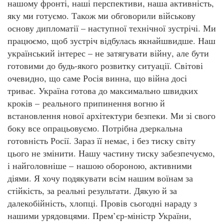
нашому фронті, наші перспективи, наша активність,
яку ми готуємо. Також ми обговорили військову
основу дипломатії – наступної технічної зустрічі. Ми
працюємо, щоб зустріч відбулась якнайшвидше. Наш
український інтерес – не затягувати війну, але бути
готовими до будь-якого розвитку ситуації. Світові
очевидно, що саме Росія винна, що війна досі
триває. Україна готова до максимально швидких
кроків – реального припинення вогню й
встановлення нової архітектури безпеки. Ми зі свого
боку все опрацьовуємо. Потрібна дзеркальна
готовність Росії. Зараз її немає, і без тиску світу
цього не змінити. Нашу частину тиску забезпечуємо,
і найголовніше – нашою обороною, активними
діями. Я хочу подякувати всім нашим воїнам за
стійкість, за реальні результати. Дякую й за
далекобійність, хлопці. Провів сьогодні нараду з
нашими урядовцями. Прем’єр-міністр України,