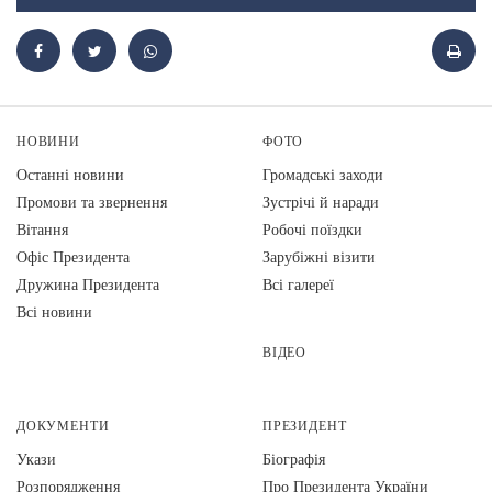
НОВИНИ
ФОТО
Останні новини
Громадські заходи
Промови та звернення
Зустрічі й наради
Вiтання
Робочі поїздки
Офіс Президента
Зарубіжні візити
Дружина Президента
Всі галереї
Всі новини
ВІДЕО
ДОКУМЕНТИ
ПРЕЗИДЕНТ
Укази
Біографія
Розпорядження
Про Президента України