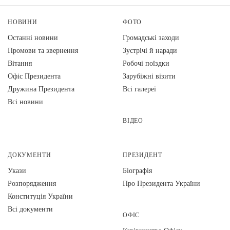
НОВИНИ
ФОТО
Останні новини
Громадські заходи
Промови та звернення
Зустрічі й наради
Вiтання
Робочі поїздки
Офіс Президента
Зарубіжні візити
Дружина Президента
Всі галереї
Всі новини
ВІДЕО
ДОКУМЕНТИ
ПРЕЗИДЕНТ
Укази
Біографія
Розпорядження
Про Президента України
Конституція України
Всі документи
ОФІС