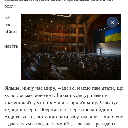
року.
«У
час
війни
–
навіть
більше, ніж у час миру, – ми всі маємо пам’ятати, що
культура має значення. І люди культури мають
значення. Усі, хто промовляє про Україну. Озвучує
те, що на серці. Зберігає все, через що ми йдемо.
Відроджує те, що могло бути забутим, але – оновлене
– дає людям сили, дає емоції», - сказав Президент.