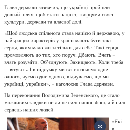
Глава держави зазначив, що українці пройшли
довгий шлях, щоб стати нацією, творцями своєї
культури, держави та власної долі.
«Щоб людська спільнота стала нацією й державою, у
найкращих характерів у країні мають бути такі
серця, яким мало жити тільки для себе. Такі серця
промовляють до тих, хто поруч. Дбають. Вчать –
вчать розуміти. Об’єднують. Захищають. Коли треба
– рятують. І в підсумку ми всі впізнаємо одне
одного, чуємо одне одного, відчуваємо, що ми
українці, українки», – наголосив Глава держави.
На переконання Володимира Зеленського, це стало
можливим завдяки не лише силі нашої зброї, а й силі
сердець наших людей.
«Які
в