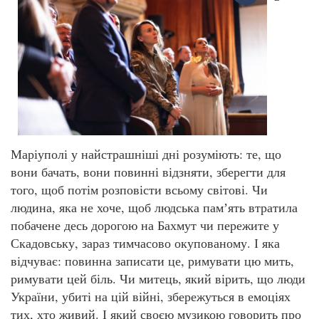
Маріуполі у найстрашніші дні розуміють: те, що
вони бачать, вони повинні відзняти, зберегти для
того, щоб потім розповісти всьому світові. Чи
людина, яка не хоче, щоб людська памʼять втратила
побачене десь дорогою на Бахмут чи пережите у
Скадовську, зараз тимчасово окупованому. І яка
відчуває: повинна записати це, римувати цю мить,
римувати цей біль. Чи митець, який вірить, що люди
України, убиті на цій війні, збережуться в емоціях
тих, хто живий. І який своєю музикою говорить про