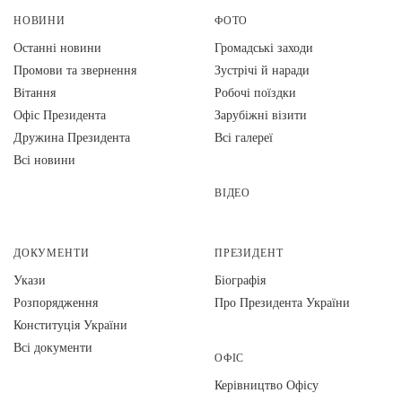
НОВИНИ
ФОТО
Останні новини
Громадські заходи
Промови та звернення
Зустрічі й наради
Вiтання
Робочі поїздки
Офіс Президента
Зарубіжні візити
Дружина Президента
Всі галереї
Всі новини
ВІДЕО
ДОКУМЕНТИ
ПРЕЗИДЕНТ
Укази
Біографія
Розпорядження
Про Президента України
Конституція України
Всі документи
ОФІС
Керівництво Офісу