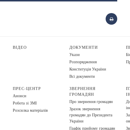
ВІДЕО
ДОКУМЕНТИ
П
Укази
Бі
Розпорядження
Пр
Конституція України
Всі документи
ПРЕС-ЦЕНТР
ЗВЕРНЕННЯ
П
ГРОМАДЯН
І
Анонси
Про звернення громадян
До
Робота зі ЗМІ
ін
Зразок звернення
Розсилка матеріалів
громадян до Президента
За
України
о
Графік прийому громадян
Зв