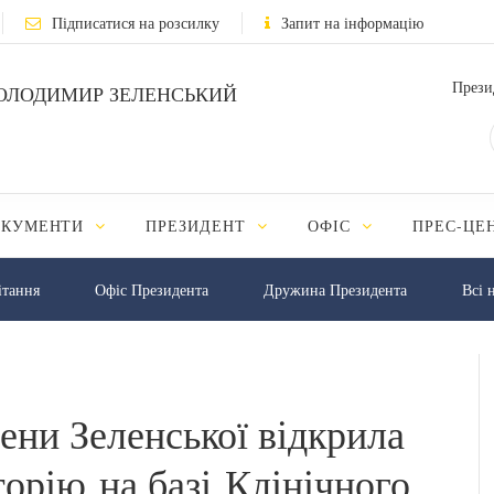
Підписатися на розсилку
Запит на інформацію
Прези
ОЛОДИМИР ЗЕЛЕНСЬКИЙ
ОКУМЕНТИ
ПРЕЗИДЕНТ
ОФІС
ПРЕС-ЦЕ
iтання
Офіс Президента
Дружина Президента
Всі 
ени Зеленської відкрила
орію на базі Клінічного