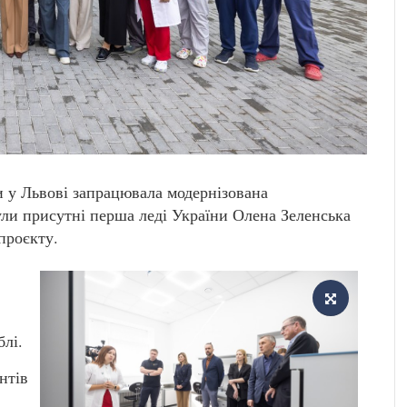
и у Львові запрацювала модернізована
були присутні перша леді України Олена Зеленська
проєкту.
блі.
нтів