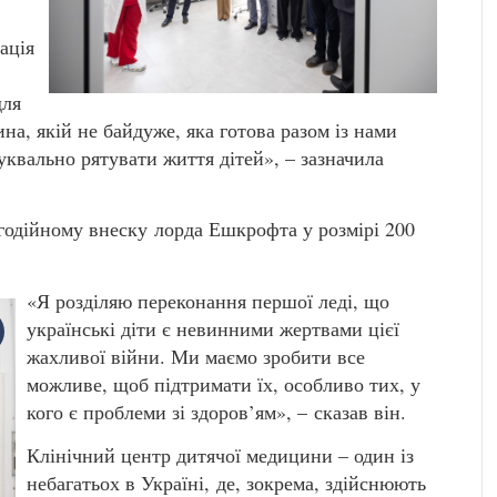
ація
для
а, якій не байдуже, яка готова разом із нами
квально рятувати життя дітей», – зазначила
агодійному внеску лорда Ешкрофта у розмірі 200
«Я розділяю переконання першої леді, що
українські діти є невинними жертвами цієї
жахливої ​​війни. Ми маємо зробити все
можливе, щоб підтримати їх, особливо тих, у
кого є проблеми зі здоров’ям», – сказав він.
Клінічний центр дитячої медицини – один із
небагатьох в Україні, де, зокрема, здійснюють