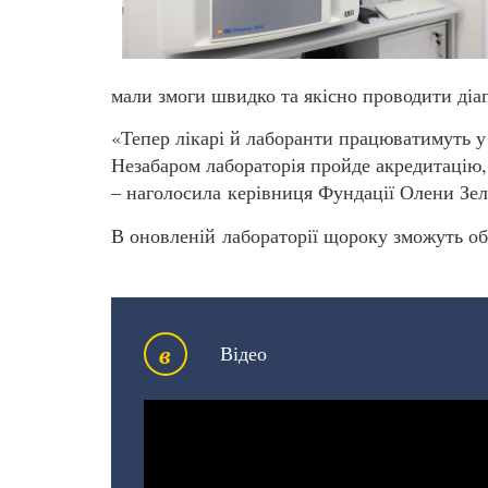
мали змоги швидко та якісно проводити діа
«Тепер лікарі й лаборанти працюватимуть у
Незабаром лабораторія пройде акредитацію
– наголосила керівниця Фундації Олени Зел
В оновленій лабораторії щороку зможуть обс
в
Відео