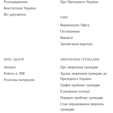
Розпорядження
Про Президента України
Конституція України
Всі документи
ОФІС
Керівництво Офісу
Оголошення
Вакансії
Запобігання корупції
ПРЕС-ЦЕНТР
ЗВЕРНЕННЯ ГРОМАДЯН
Анонси
Про звернення громадян
Робота зі ЗМІ
Зразок звернення громадян до
Президента України
Розсилка матеріалів
Графік прийому громадян
Електронні петиції
Порядок прийому громадян
Стан опрацювання звернень
громадян