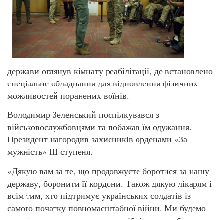
держави оглянув кімнату реабілітації, де встановлено
спеціальне обладнання для відновлення фізичних
можливостей поранених воїнів.
Володимир Зеленський поспілкувався з
військовослужбовцями та побажав їм одужання.
Президент нагородив захисників орденами «За
мужність» III ступеня.
«Дякую вам за те, що продовжуєте боротися за нашу
державу, боронити її кордони. Також дякую лікарям і
всім тим, хто підтримує українських солдатів із
самого початку повномасштабної війни. Ми будемо
на всіх вас чекати, ви нам потрібні – кожен боєць