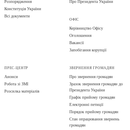
Розпорядження
Про Президента України
Конституція України
Всі документи
ОФІС
Керівництво Офісу
Оголошення
Вакансії
Запобігання корупції
ПРЕС-ЦЕНТР
ЗВЕРНЕННЯ ГРОМАДЯН
Анонси
Про звернення громадян
Робота зі ЗМІ
Зразок звернення громадян до
Президента України
Розсилка матеріалів
Графік прийому громадян
Електронні петиції
Порядок прийому громадян
Стан опрацювання звернень
громадян