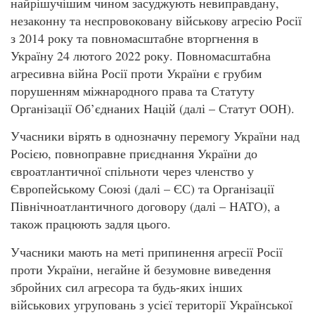
найрішучішим чином засуджують невиправдану,
незаконну та неспровоковану військову агресію Росії
з 2014 року та повномасштабне вторгнення в
Україну 24 лютого 2022 року. Повномасштабна
агресивна війна Росії проти України є грубим
порушенням міжнародного права та Статуту
Організації Об’єднаних Націй (далі – Статут ООН).
Учасники вірять в однозначну перемогу України над
Росією, повноправне приєднання України до
євроатлантичної спільноти через членство у
Європейському Союзі (далі – ЄС) та Організації
Північноатлантичного договору (далі – НАТО), а
також працюють задля цього.
Учасники мають на меті припинення агресії Росії
проти України, негайне й безумовне виведення
збройних сил агресора та будь-яких інших
військових угруповань з усієї території Української