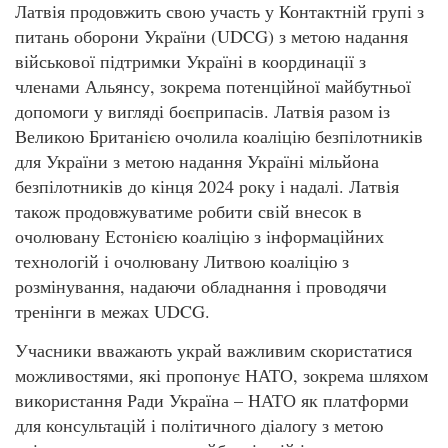
Латвія продовжить свою участь у Контактній групі з
питань оборони України (UDCG) з метою надання
військової підтримки Україні в координації з
членами Альянсу, зокрема потенційної майбутньої
допомоги у вигляді боєприпасів. Латвія разом із
Великою Британією очолила коаліцію безпілотників
для України з метою надання Україні мільйона
безпілотників до кінця 2024 року і надалі. Латвія
також продовжуватиме робити свій внесок в
очолювану Естонією коаліцію з інформаційних
технологій і очолювану Литвою коаліцію з
розмінування, надаючи обладнання і проводячи
тренінги в межах UDCG.
Учасники вважають украй важливим скористатися
можливостями, які пропонує НАТО, зокрема шляхом
використання Ради Україна – НАТО як платформи
для консультацій і політичного діалогу з метою