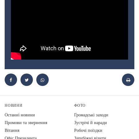
НОВИНИ
ФОТО
Останні новини
Громадські заходи
Промови та звернення
Зустрічі й наради
Вiтання
Робочі поїздки
Офіс Президента
Зарубіжні візити