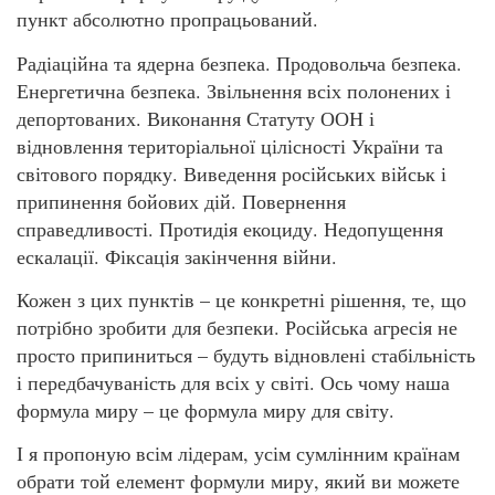
пункт абсолютно пропрацьований.
Радіаційна та ядерна безпека. Продовольча безпека.
Енергетична безпека. Звільнення всіх полонених і
депортованих. Виконання Статуту ООН і
відновлення територіальної цілісності України та
світового порядку. Виведення російських військ і
припинення бойових дій. Повернення
справедливості. Протидія екоциду. Недопущення
ескалації. Фіксація закінчення війни.
Кожен з цих пунктів – це конкретні рішення, те, що
потрібно зробити для безпеки. Російська агресія не
просто припиниться – будуть відновлені стабільність
і передбачуваність для всіх у світі. Ось чому наша
формула миру – це формула миру для світу.
І я пропоную всім лідерам, усім сумлінним країнам
обрати той елемент формули миру, який ви можете